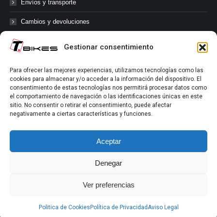
Envíos y transporte
Cambios y devoluciones
Gestionar consentimiento
@tbikes.cat #tbikes
Para ofrecer las mejores experiencias, utilizamos tecnologías como las
cookies para almacenar y/o acceder a la información del dispositivo. El
Síguenos en las redes sociales de Tbikes, mantente informado de
consentimiento de estas tecnologías nos permitirá procesar datos como
nuestras novedades, productos, salidas en grupo, ofertas, sorteos ...
el comportamiento de navegación o las identificaciones únicas en este
y muchos más!
sitio. No consentir o retirar el consentimiento, puede afectar
negativamente a ciertas características y funciones.
Tú marcas el límite.
Aceptar
Denegar
Ver preferencias
Aviso Legal
|
Política de Privacidad
|
Política de Cookies
Politica de Cookies
Política de Privacidad
Aviso Legal
2022-2026 ©