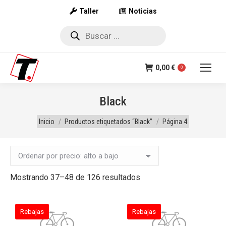
Taller
Noticias
Búsqueda
de
productos
0,00
€
0
Black
Estás aquí:
Inicio
Productos etiquetados “Black”
Página 4
Ordenado
Mostrando 37–48 de 126 resultados
por
precio:
Rebajas
Rebajas
alto