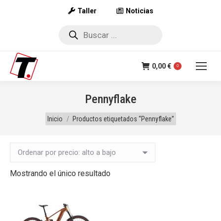
Taller
Noticias
Búsqueda
de
productos
0,00
€
0
Pennyflake
Estás aquí:
Inicio
Productos etiquetados “Pennyflake”
Mostrando el único resultado