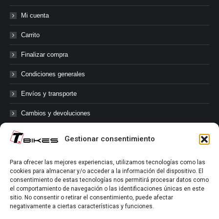
Mi cuenta
Carrito
Finalizar compra
Condiciones generales
Envíos y transporte
Cambios y devoluciones
Gestionar consentimiento
@tbikes.cat #tbikes
Para ofrecer las mejores experiencias, utilizamos tecnologías como las
cookies para almacenar y/o acceder a la información del dispositivo. El
Síguenos en las redes sociales de Tbikes, mantente informado de
consentimiento de estas tecnologías nos permitirá procesar datos como
nuestras novedades, productos, salidas en grupo, ofertas, sorteos ...
el comportamiento de navegación o las identificaciones únicas en este
y muchos más!
sitio. No consentir o retirar el consentimiento, puede afectar
negativamente a ciertas características y funciones.
Tú marcas el límite.