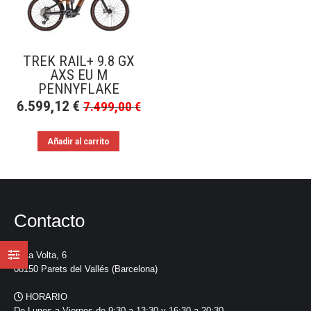
TREK RAIL+ 9.8 GX
AXS EU M
PENNYFLAKE
6.599,12
€
7.499,00
€
Añadir al carrito
Contacto
La Volta, 6
08150 Parets del Vallés (Barcelona)
HORARIO
De Lunes a Viernes de 9:30 a 13:30 y 16:30 a 20:30