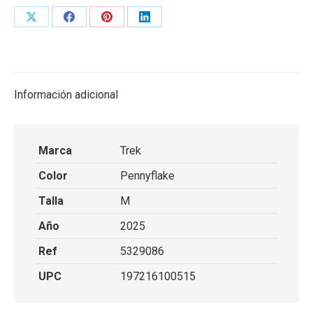
Share
Share
Share
Share
on
on
on
on
X
Facebook
Pinterest
LinkedIn
Información adicional
Marca
Trek
Color
Pennyflake
Talla
M
Año
2025
Ref
5329086
UPC
197216100515