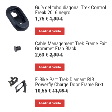
Guía del tubo diagonal Trek Control
Freak 2016 negro
1,75
€
1,99
€
Añadir al carrito
Cable Management Trek Frame Exit
Grommet Etap Black
2,63
€
2,99
€
Añadir al carrito
E-Bike Part Trek-Diamant RIB
Powerfly Charge Door Frame Brkt
10,55
€
11,99
€
Añadir al carrito