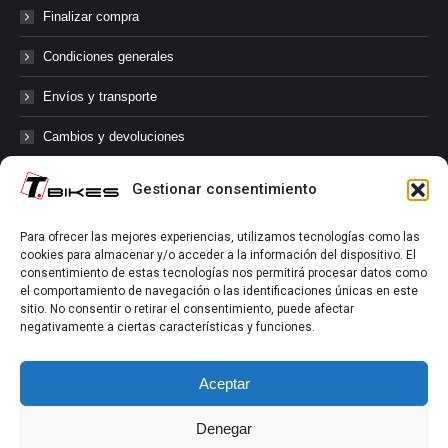
Finalizar compra
Condiciones generales
Envíos y transporte
Cambios y devoluciones
Gestionar consentimiento
@tbikes.cat #tbikes
Para ofrecer las mejores experiencias, utilizamos tecnologías como las
cookies para almacenar y/o acceder a la información del dispositivo. El
Síguenos en las redes sociales de Tbikes, mantente informado de
consentimiento de estas tecnologías nos permitirá procesar datos como
nuestras novedades, productos, salidas en grupo, ofertas, sorteos ...
el comportamiento de navegación o las identificaciones únicas en este
y muchos más!
sitio. No consentir o retirar el consentimiento, puede afectar
negativamente a ciertas características y funciones.
Tú marcas el límite.
Aceptar
Denegar