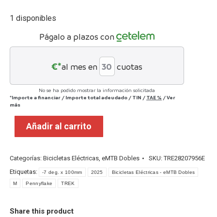
1 disponibles
Págalo a plazos con
€*
al mes en
cuotas
No se ha podido mostrar la información solicitada
*Importe a financiar
/
Importe total adeudado
/
TIN
/
TAE
%
/
Ver
más
Añadir al carrito
Categorías:
Bicicletas Eléctricas
,
eMTB Dobles
SKU:
TRE28207956E
Etiquetas:
-7 deg. x 100mm
2025
Bicicletas Eléctricas - eMTB Dobles
M
Pennyflake
TREK
Share this product