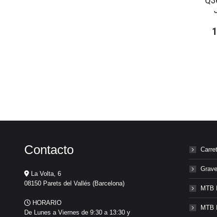
Q3
Contacto
Carre
Grave
La Volta, 6
08150 Parets del Vallés (Barcelona)
MTB 
HORARIO
MTB 
De Lunes a Viernes de 9:30 a 13:30 y