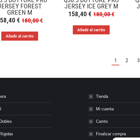
6.5 DOTTORE PRO
Q36.5 DOTTORE PRO
Q
JERSEY FOREST
JERSEY ICE GREY M
J
GREEN M
158,40
€
180,00
€
158,40
€
180,00
€
Añadir al carrito
Añadir al carrito
1
2
3
tera
Tienda
l
Mi cuenta
Dobles
Carrito
Rígidas
Finalizar compra