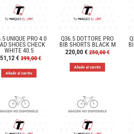
.5 UNIQUE PRO 4.0
Q36.5 DOTTORE PRO
Q
AD SHOES CHECK
BIB SHORTS BLACK M
B
WHITE 40.5
220,00
€
250,00
€
351,12
€
399,00
€
Añadir al carrito
Añadir al carrito