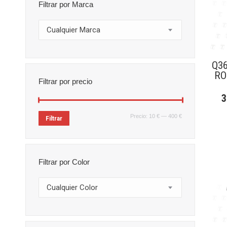
Filtrar por Marca
Cualquier Marca
Q36
RO
Filtrar por precio
Precio
Precio
Precio:
10 €
—
400 €
Filtrar
mínimo
máximo
Filtrar por Color
Cualquier Color