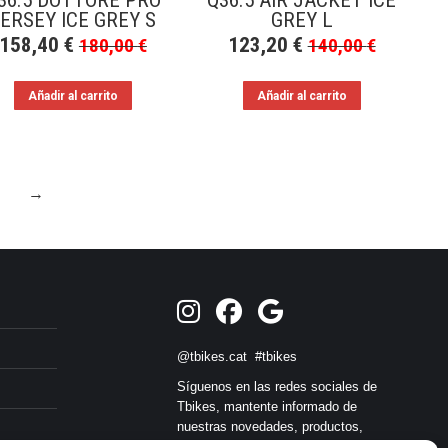
36.5 DOTTORE PRO
Q36.5 AIR JACKET ICE
ERSEY ICE GREY S
GREY L
158,40
€
123,20
€
180,00
€
140,00
€
Añadir al carrito
Añadir al carrito
→
@tbikes.cat #tbikes
Síguenos en las redes sociales de
Tbikes, mantente informado de
nuestras novedades, productos,
salidas en grupo, ofertas, sorteos ... y