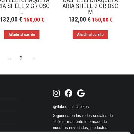
ASTELLI CHAQUETA
CASTELLI CHAQUETA
IA SHELL 2 GR OSC
ARIA SHELL 2 GR OSC
L
M
132,00
€
132,00
€
150,00
€
150,00
€
Añadir al carrito
Añadir al carrito
…
9
→
@tbikes.cat #tbikes
Síguenos en las redes sociales de
Tbikes, mantente informado de
nuestras novedades, productos,
salidas en grupo, ofertas, sorteos ... y