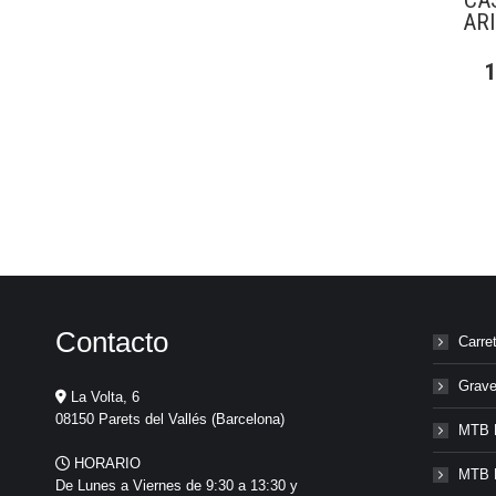
CA
ARI
Contacto
Carre
Grave
La Volta, 6
08150 Parets del Vallés (Barcelona)
MTB 
HORARIO
MTB 
De Lunes a Viernes de 9:30 a 13:30 y