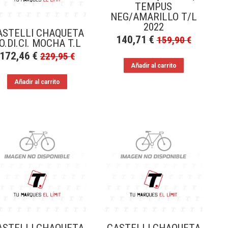
TEMPUS
NEG/AMARILLO T/L
2022
ASTELLI CHAQUETA
140,71
€
159,90
€
O.DI.CI. MOCHA T.L
172,46
€
229,95
€
Añadir al carrito
Añadir al carrito