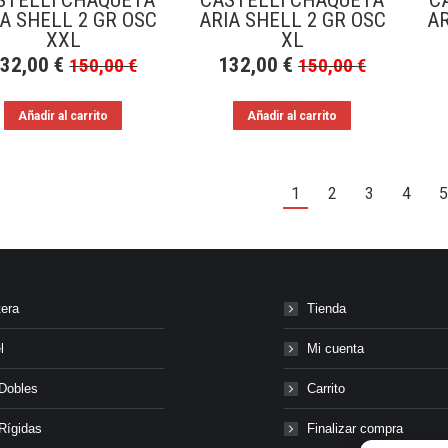
STELLI CHAQUETA
CASTELLI CHAQUETA
C
A SHELL 2 GR OSC
ARIA SHELL 2 GR OSC
AR
XXL
XL
132,00
€
132,00
€
150,00
€
150,00
€
Añadir al carrito
Añadir al carrito
1
2
3
4
5
tera
Tienda
l
Mi cuenta
Dobles
Carrito
Rígidas
Finalizar compra