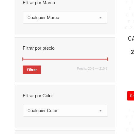
Filtrar por Marca
Cualquier Marca
C
Filtrar por precio
Precio
Precio
Precio:
20 €
—
210 €
Filtrar
mínimo
máximo
Filtrar por Color
R
Cualquier Color