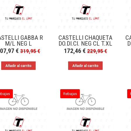
ASTELLI GABBA R
CASTELLI CHAQUETA
C
M/L NEG L
DO.DI.CI. NEG CL T.XL
D
207,97
€
172,46
€
319,95
€
229,95
€
Añadir al carrito
Añadir al carrito
ebajas
Rebajas