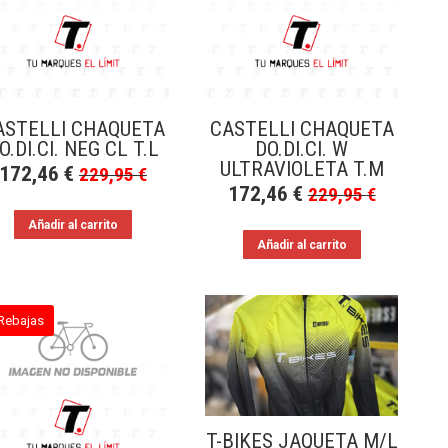
ASTELLI CHAQUETA
CASTELLI CHAQUETA
O.DI.CI. NEG CL T.L
DO.DI.CI. W
ULTRAVIOLETA T.M
172,46
€
229,95
€
172,46
€
229,95
€
Añadir al carrito
Añadir al carrito
Rebajas
T-BIKES JAQUETA M/L