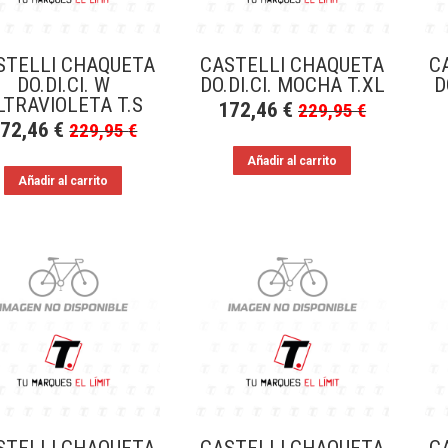
STELLI CHAQUETA
CASTELLI CHAQUETA
C
DO.DI.CI. W
DO.DI.CI. MOCHA T.XL
D
LTRAVIOLETA T.S
172,46
€
229,95
€
172,46
€
229,95
€
Añadir al carrito
Añadir al carrito