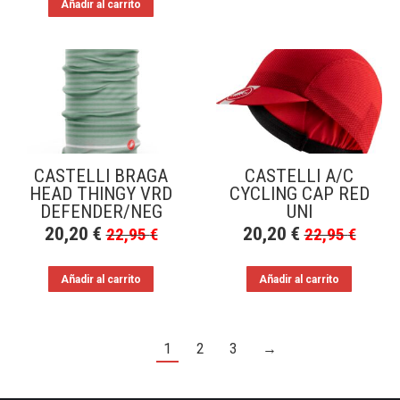
Añadir al carrito
CASTELLI BRAGA
CASTELLI A/C
HEAD THINGY VRD
CYCLING CAP RED
DEFENDER/NEG
UNI
20,20
€
20,20
€
22,95
€
22,95
€
Añadir al carrito
Añadir al carrito
1
2
3
→