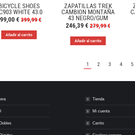
BICYCLE SHOES
ZAPATILLAS TREK
C903 WHITE 43.0
CAMBION MONTAÑA
C
43 NEGRO/GUM
299,00
€
399,99
€
246,39
€
279,99
€
Añadir al carrito
Añadir al carrito
1
2
3
4
5
tera
Tienda
l
Mi cuenta
Dobles
Carrito