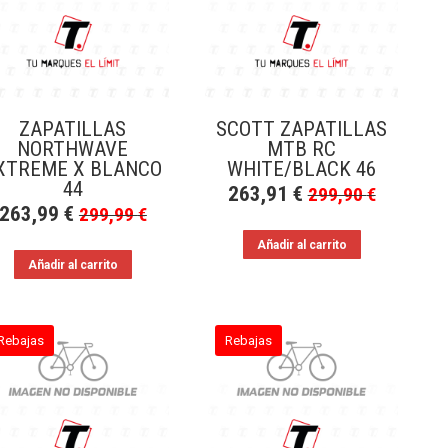
ZAPATILLAS
SCOTT ZAPATILLAS
NORTHWAVE
MTB RC
XTREME X BLANCO
WHITE/BLACK 46
44
263,91
€
299,90
€
263,99
€
299,99
€
Añadir al carrito
Añadir al carrito
Rebajas
Rebajas