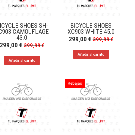
ICYCLE SHOES SH-
BICYCLE SHOES
C903 CAMOUFLAGE
XC903 WHITE 45.0
43.0
299,00
€
399,99
€
299,00
€
399,99
€
Añadir al carrito
Añadir al carrito
Rebajas