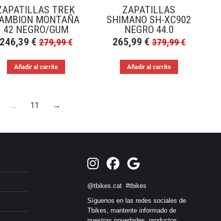
ZAPATILLAS TREK
ZAPATILLAS
AMBION MONTAÑA
SHIMANO SH-XC902
42 NEGRO/GUM
NEGRO 44.0
246,39
€
265,99
€
279,99
€
379,99
€
Añadir al carrito
Añadir al carrito
…
11
→
@tbikes.cat #tbikes
Síguenos en las redes sociales de
Tbikes, mantente informado de
nuestras novedades, productos,