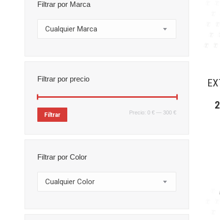
Filtrar por Marca
Cualquier Marca
Filtrar por precio
EX
Precio
Precio
Precio:
0 €
—
300 €
Filtrar
mínimo
máximo
Filtrar por Color
Cualquier Color