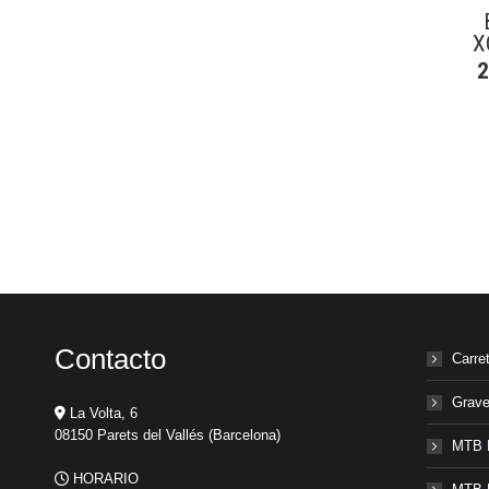
X
Contacto
Carre
Grave
La Volta, 6
08150 Parets del Vallés (Barcelona)
MTB 
HORARIO