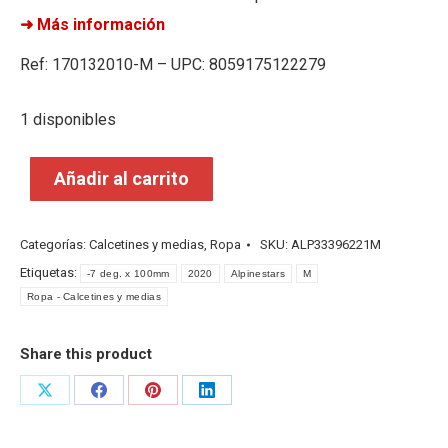
➜ Más información
Ref: 170132010-M – UPC: 8059175122279
1 disponibles
Añadir al carrito
Categorías:
Calcetines y medias
,
Ropa
SKU:
ALP33396221M
Etiquetas:
-7 deg. x 100mm
2020
Alpinestars
M
Ropa - Calcetines y medias
Share this product
Share
Share
Share
Share
on
on
on
on