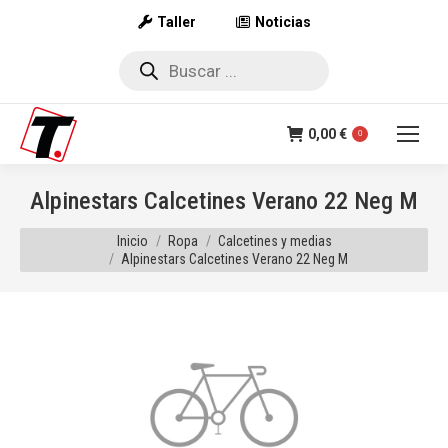
Taller
Noticias
Búsqueda
de
productos
0,00
€
0
Alpinestars Calcetines Verano 22 Neg M
Estás aquí:
Inicio
Ropa
Calcetines y medias
Alpinestars Calcetines Verano 22 Neg M