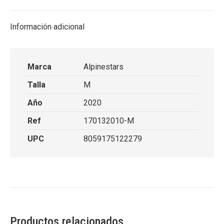
X
Facebook
Pinterest
LinkedIn
Información adicional
Marca
Alpinestars
Talla
M
Año
2020
Ref
170132010-M
UPC
8059175122279
Productos relacionados