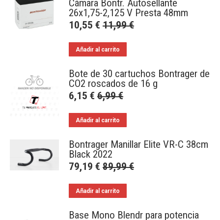
Cámara Bontr. Autosellante
26x1,75-2,125 V Presta 48mm
10,55
€
11,99
€
Añadir al carrito
Bote de 30 cartuchos Bontrager de
CO2 roscados de 16 g
6,15
€
6,99
€
Añadir al carrito
Bontrager Manillar Elite VR-C 38cm
Black 2022
79,19
€
89,99
€
Añadir al carrito
Base Mono Blendr para potencia