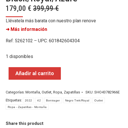
179,00
€
399,99
€
Llévatela más barata con nuestro plan renove
➜ Más información
Ref: 5262102 – UPC: 601842604304
1 disponibles
Añadir al carrito
Categorías:
Montaña
,
Outlet
,
Ropa
,
Zapatillas
SKU:
SHO43782966E
Etiquetas:
2022
42
Bontrager
Negro Trek/Royal
Outlet
Ropa - Zapatillas - Montaña
Share this product