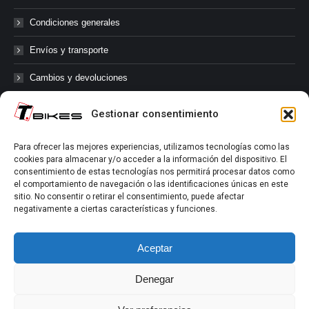
Condiciones generales
Envíos y transporte
Cambios y devoluciones
Gestionar consentimiento
@tbikes.cat #tbikes
Para ofrecer las mejores experiencias, utilizamos tecnologías como las
cookies para almacenar y/o acceder a la información del dispositivo. El
Síguenos en las redes sociales de Tbikes, mantente informado de
consentimiento de estas tecnologías nos permitirá procesar datos como
nuestras novedades, productos, salidas en grupo, ofertas, sorteos ...
el comportamiento de navegación o las identificaciones únicas en este
y muchos más!
sitio. No consentir o retirar el consentimiento, puede afectar
negativamente a ciertas características y funciones.
Tú marcas el límite.
Aceptar
Denegar