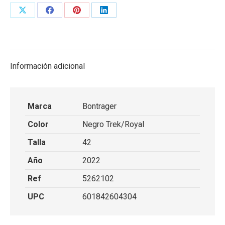
Share
Share
Share
Share
on
on
on
on
X
Facebook
Pinterest
LinkedIn
Información adicional
Marca
Bontrager
Color
Negro Trek/Royal
Talla
42
Año
2022
Ref
5262102
UPC
601842604304