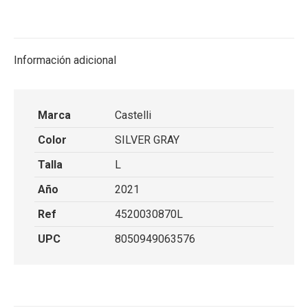
on
on
on
on
X
Facebook
Pinterest
LinkedIn
Información adicional
Marca
Castelli
Color
SILVER GRAY
Talla
L
Año
2021
Ref
4520030870L
UPC
8050949063576