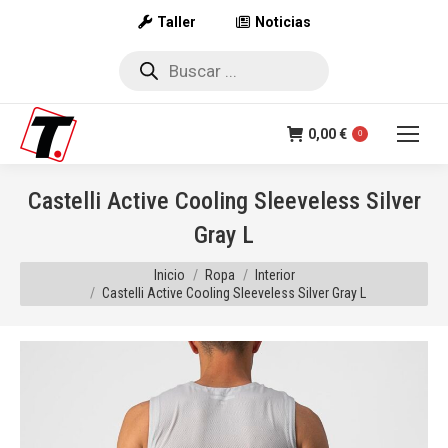
Taller
Noticias
Búsqueda
de
productos
0,00
€
0
Castelli Active Cooling Sleeveless Silver
Gray L
Estás aquí:
Inicio
Ropa
Interior
Castelli Active Cooling Sleeveless Silver Gray L