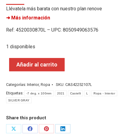
Llévatela más barata con nuestro plan renove
➜ Más información
Ref: 4520030870L – UPC: 8050949063576
1 disponibles
Añadir al carrito
Categorías:
Interior
,
Ropa
SKU:
CAS42252107L
Etiquetas:
-7 deg. x 100mm
2021
Castelli
L
Ropa - Interior
SILVER GRAY
Share this product
Share
Share
Share
Share