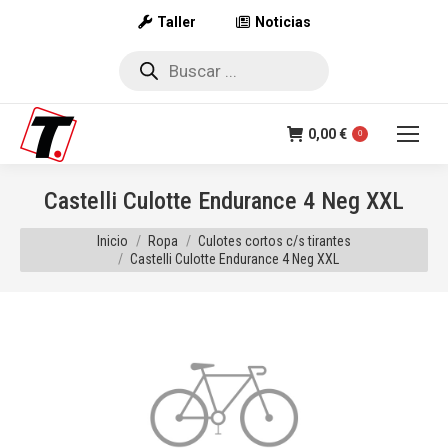
Taller
Noticias
Búsqueda
de
productos
0,00
€
0
Castelli Culotte Endurance 4 Neg XXL
Estás aquí:
Inicio
Ropa
Culotes cortos c/s tirantes
Castelli Culotte Endurance 4 Neg XXL