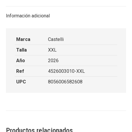
X
Facebook
Pinterest
LinkedIn
Información adicional
Marca
Castelli
Talla
XXL
Año
2026
Ref
4526003010-XXL
UPC
8056006582608
Productos relacionados