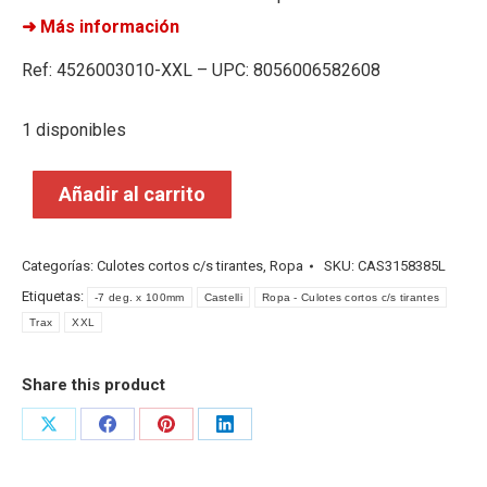
➜ Más información
Ref: 4526003010-XXL – UPC: 8056006582608
1 disponibles
Añadir al carrito
Categorías:
Culotes cortos c/s tirantes
,
Ropa
SKU:
CAS3158385L
Etiquetas:
-7 deg. x 100mm
Castelli
Ropa - Culotes cortos c/s tirantes
Trax
XXL
Share this product
Share
Share
Share
Share
on
on
on
on