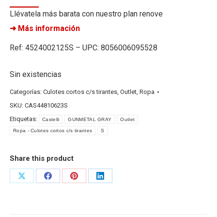
Llévatela más barata con nuestro plan renove
➜ Más información
Ref: 4524002125S – UPC: 8056006095528
Sin existencias
Categorías:
Culotes cortos c/s tirantes
,
Outlet
,
Ropa
SKU:
CAS44810623S
Etiquetas:
Castelli
GUNMETAL GRAY
Outlet
Ropa - Culotes cortos c/s tirantes
S
Share this product
Share
Share
Share
Share
on
on
on
on
X
Facebook
Pinterest
LinkedIn