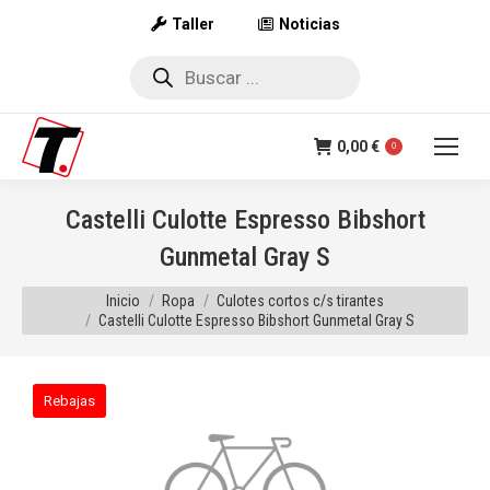
Taller
Noticias
Búsqueda
de
productos
0,00
€
0
Castelli Culotte Espresso Bibshort
Gunmetal Gray S
Estás aquí:
Inicio
Ropa
Culotes cortos c/s tirantes
Castelli Culotte Espresso Bibshort Gunmetal Gray S
Rebajas