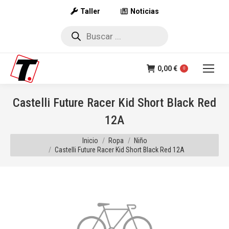
Taller
Noticias
Búsqueda
de
productos
0,00
€
0
Castelli Future Racer Kid Short Black Red
12A
Estás aquí:
Inicio
Ropa
Niño
Castelli Future Racer Kid Short Black Red 12A