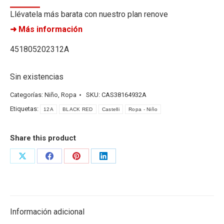
Llévatela más barata con nuestro plan renove
➜ Más información
451805202312A
Sin existencias
Categorías:
Niño
,
Ropa
SKU:
CAS38164932A
Etiquetas:
12A
BLACK RED
Castelli
Ropa - Niño
Share this product
Share
Share
Share
Share
on
on
on
on
X
Facebook
Pinterest
LinkedIn
Información adicional