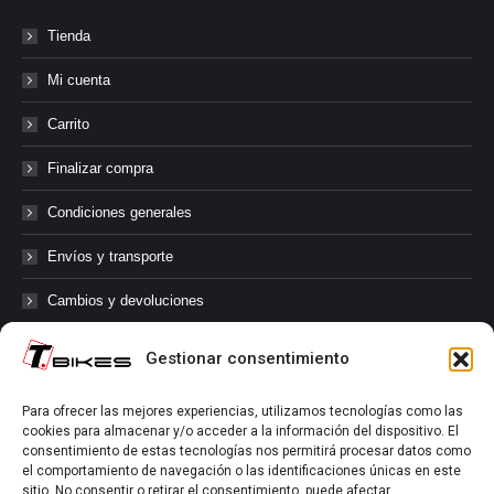
Tienda
Mi cuenta
Carrito
Finalizar compra
Condiciones generales
Envíos y transporte
Cambios y devoluciones
Gestionar consentimiento
@tbikes.cat #tbikes
Para ofrecer las mejores experiencias, utilizamos tecnologías como las
cookies para almacenar y/o acceder a la información del dispositivo. El
Síguenos en las redes sociales de Tbikes, mantente informado de
consentimiento de estas tecnologías nos permitirá procesar datos como
nuestras novedades, productos, salidas en grupo, ofertas, sorteos ...
el comportamiento de navegación o las identificaciones únicas en este
y muchos más!
sitio. No consentir o retirar el consentimiento, puede afectar