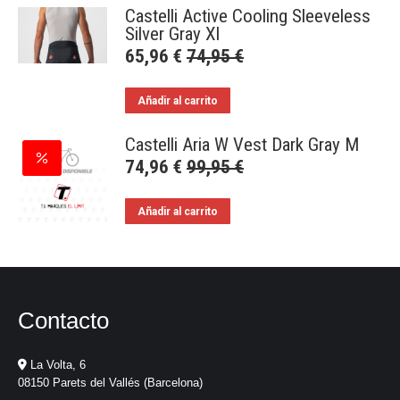
Castelli Active Cooling Sleeveless
Silver Gray Xl
65,96
€
74,95
€
Añadir al carrito
Castelli Aria W Vest Dark Gray M
74,96
€
99,95
€
Añadir al carrito
Contacto
La Volta, 6
08150 Parets del Vallés (Barcelona)