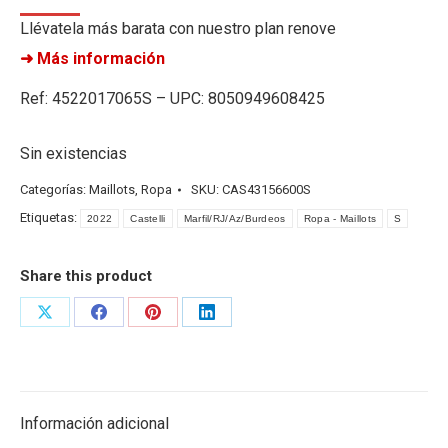
Llévatela más barata con nuestro plan renove
➜ Más información
Ref: 4522017065S – UPC: 8050949608425
Sin existencias
Categorías:
Maillots
,
Ropa
SKU:
CAS43156600S
Etiquetas:
2022
Castelli
Marfil/RJ/Az/Burdeos
Ropa - Maillots
S
Share this product
Share
Share
Share
Share
on
on
on
on
X
Facebook
Pinterest
LinkedIn
Información adicional