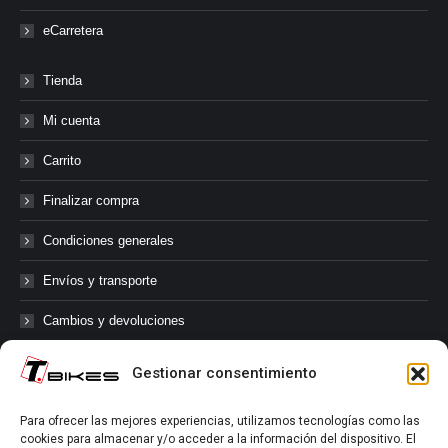
eCarretera
Tienda
Mi cuenta
Carrito
Finalizar compra
Condiciones generales
Envíos y transporte
Cambios y devoluciones
Gestionar consentimiento
@tbikes.cat #tbikes
Para ofrecer las mejores experiencias, utilizamos tecnologías como las
cookies para almacenar y/o acceder a la información del dispositivo. El