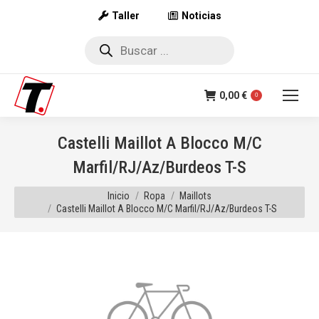
Taller
Noticias
Búsqueda
de
productos
0,00
€
0
Castelli Maillot A Blocco M/C
Marfil/RJ/Az/Burdeos T-S
Estás aquí:
Inicio
Ropa
Maillots
Castelli Maillot A Blocco M/C Marfil/RJ/Az/Burdeos T-S