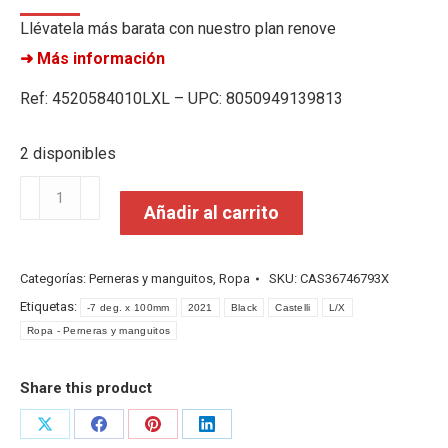
Llévatela más barata con nuestro plan renove
➜ Más información
Ref: 4520584010LXL – UPC: 8050949139813
2 disponibles
Castelli
Añadir al carrito
Pro
Seamless
Knee
Categorías:
Perneras y manguitos
,
Ropa
SKU:
CAS36746793X
Warmer
Etiquetas:
-7 deg. x 100mm
2021
Black
Castelli
L/X
Black
Ropa - Perneras y manguitos
L/X
cantidad
Share this product
Share
Share
Share
Share