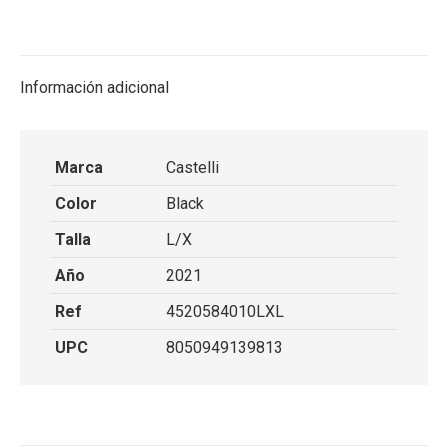
on
on
on
on
X
Facebook
Pinterest
LinkedIn
Información adicional
Marca
Castelli
Color
Black
Talla
L/X
Año
2021
Ref
4520584010LXL
UPC
8050949139813