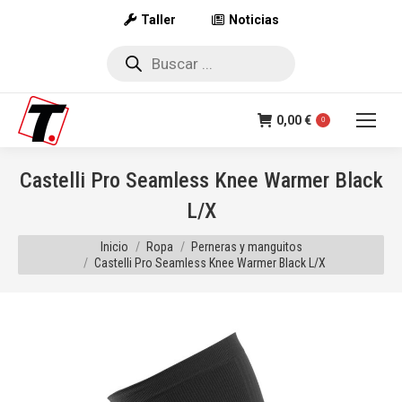
Taller
Noticias
Búsqueda
de
productos
0,00
€
0
Castelli Pro Seamless Knee Warmer Black
L/X
Estás aquí:
Inicio
Ropa
Perneras y manguitos
Castelli Pro Seamless Knee Warmer Black L/X