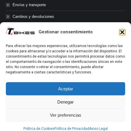
Envíos y transporte
Cambios y devoluciones
Gestionar consentimiento
@tbikes.cat #tbikes
Para ofrecer las mejores experiencias, utilizamos tecnologías como las
cookies para almacenar y/o acceder a la información del dispositivo. El
Síguenos en las redes sociales de Tbikes, mantente informado de
consentimiento de estas tecnologías nos permitirá procesar datos como
nuestras novedades, productos, salidas en grupo, ofertas, sorteos ...
el comportamiento de navegación o las identificaciones únicas en este
y muchos más!
sitio. No consentir o retirar el consentimiento, puede afectar
negativamente a ciertas características y funciones.
Tú marcas el límite.
Aceptar
Denegar
Ver preferencias
Aviso Legal
|
Política de Privacidad
|
Política de Cookies
Politica de Cookies
Política de Privacidad
Aviso Legal