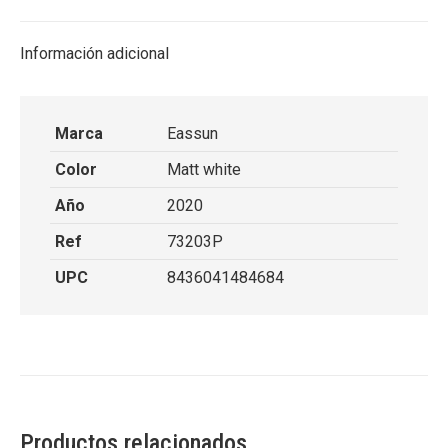
X
Facebook
Pinterest
LinkedIn
Información adicional
Marca
Eassun
Color
Matt white
Año
2020
Ref
73203P
UPC
8436041484684
Productos relacionados