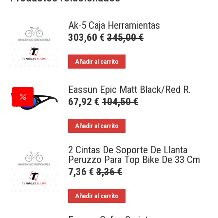
Ak-5 Caja Herramientas
303,60
€
345,00
€
Añadir al carrito
Eassun Epic Matt Black/Red R.
67,92
€
104,50
€
Añadir al carrito
2 Cintas De Soporte De Llanta
Peruzzo Para Top Bike De 33 Cm
7,36
€
8,36
€
Añadir al carrito