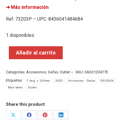
➜ Más información
Ref: 73203P – UPC: 8436041484684
1 disponibles
Añadir al carrito
Categorías:
Accesorios
,
Gafas
,
Outlet
SKU:
EAS3120477E
Etiquetas:
-7 deg. x 100mm
2020
Accesorios - Gafas
EASSUN
Matt white
Outlet
Share this product
Share
Share
Share
Share
on
on
on
on