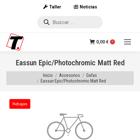
Taller
Noticias
Búsqueda
de
productos
0,00
€
0
Eassun Epic/Photochromic Matt Red
Estás aquí:
Inicio
Accesorios
Gafas
Eassun Epic/Photochromic Matt Red
Rebajas