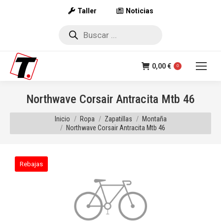
Taller
Noticias
Búsqueda
de
productos
0,00
€
0
Northwave Corsair Antracita Mtb 46
Estás aquí:
Inicio
Ropa
Zapatillas
Montaña
Northwave Corsair Antracita Mtb 46
Rebajas