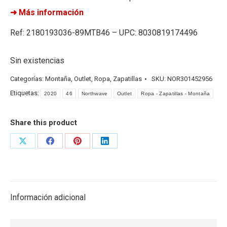
➜ Más información
Ref: 2180193036-89MTB46 – UPC: 8030819174496
Sin existencias
Categorías:
Montaña
,
Outlet
,
Ropa
,
Zapatillas
SKU:
NOR301452956
Etiquetas:
2020
46
Northwave
Outlet
Ropa - Zapatillas - Montaña
Share this product
Share
Share
Share
Share
on
on
on
on
X
Facebook
Pinterest
LinkedIn
Información adicional