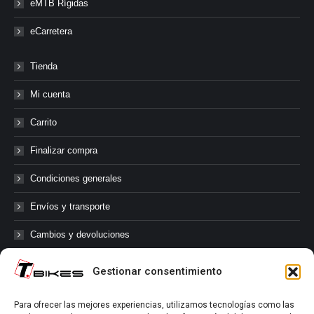
eMTB Rígidas
eCarretera
Tienda
Mi cuenta
Carrito
Finalizar compra
Condiciones generales
Envíos y transporte
Cambios y devoluciones
Gestionar consentimiento
@tbikes.cat #tbikes
Para ofrecer las mejores experiencias, utilizamos tecnologías como las