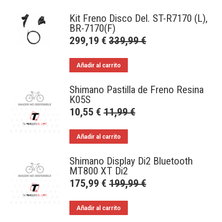
Kit Freno Disco Del. ST-R7170 (L),
BR-7170(F)
299,19
€
339,99
€
Añadir al carrito
Shimano Pastilla de Freno Resina
K05S
10,55
€
11,99
€
Añadir al carrito
Shimano Display Di2 Bluetooth
MT800 XT Di2
175,99
€
199,99
€
Añadir al carrito