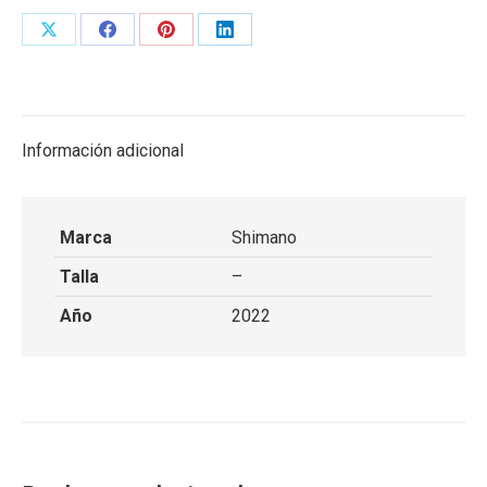
Share
Share
Share
Share
on
on
on
on
X
Facebook
Pinterest
LinkedIn
Información adicional
Marca
Shimano
Talla
–
Año
2022