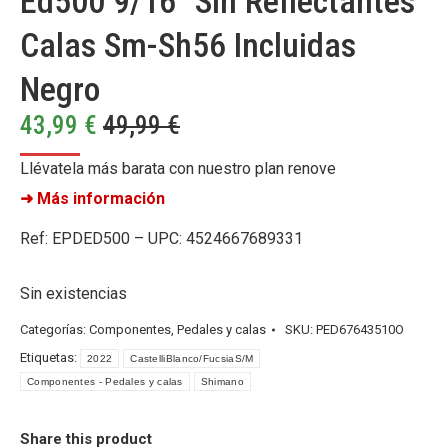
Ed500 9/16″ Sin Reflectantes
Calas Sm-Sh56 Incluidas
Negro
43,99
€
49,99
€
Llévatela más barata con nuestro plan renove
➜ Más información
Ref: EPDED500 – UPC: 4524667689331
Sin existencias
Categorías:
Componentes
,
Pedales y calas
SKU:
PED67643510O
Etiquetas:
2022
CastelliBlanco/FucsiaS/M
Componentes - Pedales y calas
Shimano
Share this product