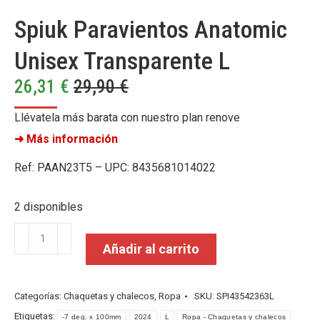
Spiuk Paravientos Anatomic
Unisex Transparente L
26,31
€
29,90
€
Llévatela más barata con nuestro plan renove
➜ Más información
Ref: PAAN23T5 – UPC: 8435681014022
2 disponibles
Spiuk
Añadir al carrito
Paravientos
Anatomic
Unisex
Categorías:
Chaquetas y chalecos
,
Ropa
SKU:
SPI43542363L
Transparente
Etiquetas:
-7 deg. x 100mm
2024
L
Ropa - Chaquetas y chalecos