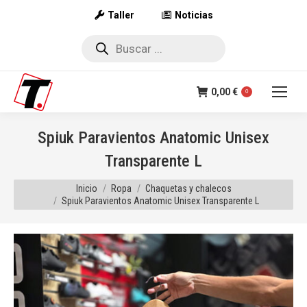
Taller
Noticias
Búsqueda
de
productos
0,00
€
0
Spiuk Paravientos Anatomic Unisex
Transparente L
Estás aquí:
Inicio
Ropa
Chaquetas y chalecos
Spiuk Paravientos Anatomic Unisex Transparente L