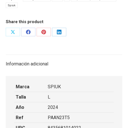
L
Spiuk
cantidad
Share this product
Share
Share
Share
Share
on
on
on
on
X
Facebook
Pinterest
LinkedIn
Información adicional
Marca
SPIUK
Talla
L
Año
2024
Ref
PAAN23T5
UPC
8435681014022