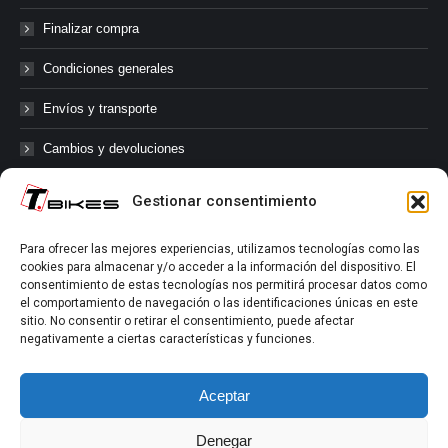
Finalizar compra
Condiciones generales
Envíos y transporte
Cambios y devoluciones
Gestionar consentimiento
@tbikes.cat #tbikes
Para ofrecer las mejores experiencias, utilizamos tecnologías como las
cookies para almacenar y/o acceder a la información del dispositivo. El
Síguenos en las redes sociales de Tbikes, mantente informado de
consentimiento de estas tecnologías nos permitirá procesar datos como
nuestras novedades, productos, salidas en grupo, ofertas, sorteos ...
el comportamiento de navegación o las identificaciones únicas en este
y muchos más!
sitio. No consentir o retirar el consentimiento, puede afectar
negativamente a ciertas características y funciones.
Tú marcas el límite.
Aceptar
Denegar