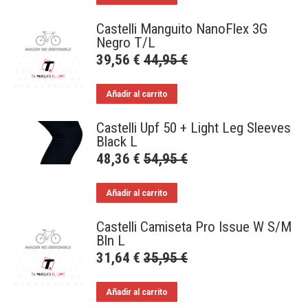
Castelli Manguito NanoFlex 3G
Negro T/L
39,56
€
44,95
€
Añadir al carrito
Castelli Upf 50 + Light Leg Sleeves
Black L
48,36
€
54,95
€
Añadir al carrito
Castelli Camiseta Pro Issue W S/M
Bln L
31,64
€
35,95
€
Añadir al carrito