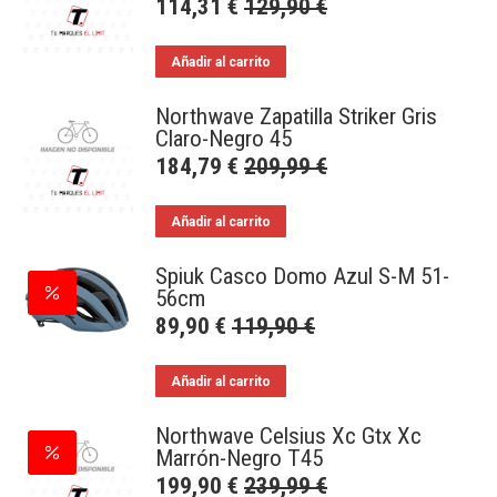
114,31
€
129,90
€
Añadir al carrito
Northwave Zapatilla Striker Gris
Claro-Negro 45
184,79
€
209,99
€
Añadir al carrito
Spiuk Casco Domo Azul S-M 51-
56cm
89,90
€
119,90
€
Añadir al carrito
Northwave Celsius Xc Gtx Xc
Marrón-Negro T45
199,90
€
239,99
€