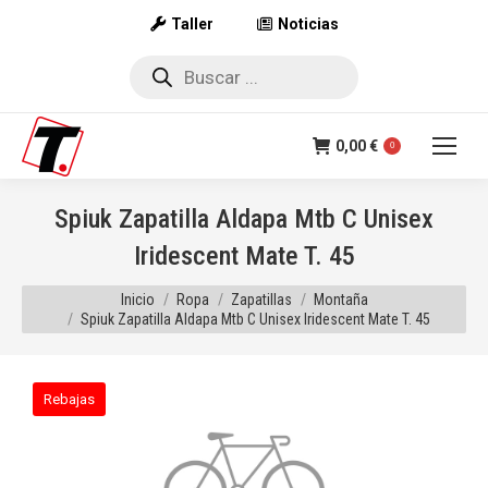
Taller
Noticias
Búsqueda
de
productos
0,00
€
0
Spiuk Zapatilla Aldapa Mtb C Unisex
Iridescent Mate T. 45
Estás aquí:
Inicio
Ropa
Zapatillas
Montaña
Spiuk Zapatilla Aldapa Mtb C Unisex Iridescent Mate T. 45
Rebajas