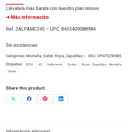
Llévatela más barata con nuestro plan renove
➜ Más información
Ref: ZALPAMC345 – UPC: 8435409088984
Sin existencias
Categorías:
Montaña
,
Outlet
,
Ropa
,
Zapatillas
SKU:
SPI473290585
Etiquetas:
2022
45
Iridiscente
Outlet
Ropa - Zapatillas - Montaña
Spiuk
Share this product
Share
Share
Share
Share
on
on
on
on
X
Facebook
Pinterest
LinkedIn
Información adicional