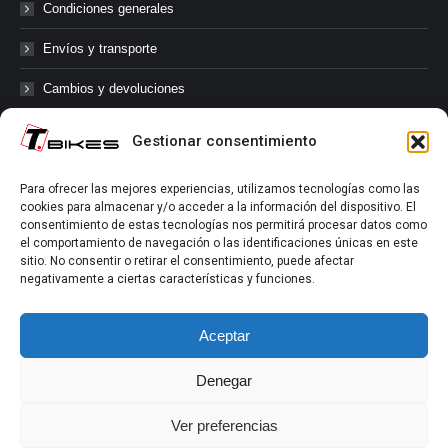
Condiciones generales
Envíos y transporte
Cambios y devoluciones
Gestionar consentimiento
@tbikes.cat #tbikes
Para ofrecer las mejores experiencias, utilizamos tecnologías como las
cookies para almacenar y/o acceder a la información del dispositivo. El
Síguenos en las redes sociales de Tbikes, mantente informado de
consentimiento de estas tecnologías nos permitirá procesar datos como
nuestras novedades, productos, salidas en grupo, ofertas, sorteos ...
el comportamiento de navegación o las identificaciones únicas en este
y muchos más!
sitio. No consentir o retirar el consentimiento, puede afectar
negativamente a ciertas características y funciones.
Tú marcas el límite.
Aceptar
Denegar
Ver preferencias