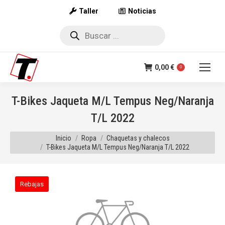
Taller
Noticias
Búsqueda
de
productos
0,00
€
0
T-Bikes Jaqueta M/L Tempus Neg/Naranja
T/L 2022
Estás aquí:
Inicio
Ropa
Chaquetas y chalecos
T-Bikes Jaqueta M/L Tempus Neg/Naranja T/L 2022
Rebajas