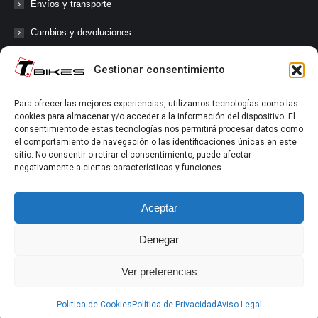
Envíos y transporte
Cambios y devoluciones
Gestionar consentimiento
@tbikes.cat #tbikes
Para ofrecer las mejores experiencias, utilizamos tecnologías como las
cookies para almacenar y/o acceder a la información del dispositivo. El
Síguenos en las redes sociales de Tbikes, mantente informado de
consentimiento de estas tecnologías nos permitirá procesar datos como
nuestras novedades, productos, salidas en grupo, ofertas, sorteos ...
el comportamiento de navegación o las identificaciones únicas en este
y muchos más!
sitio. No consentir o retirar el consentimiento, puede afectar
negativamente a ciertas características y funciones.
Tú marcas el límite.
Aceptar
Denegar
Ver preferencias
Aviso Legal
|
Política de Privacidad
|
Política de Cookies
Politica de Cookies
Política de Privacidad
Aviso Legal
2022-2026 ©