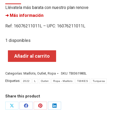
Llévatela más barata con nuestro plan renove
➜ Más información
Ref: 16076211011L – UPC: 16076211011L
1 disponibles
Añadir al carrito
Categorías:
Maillots
,
Outlet
,
Ropa
SKU:
TBI361980L
Etiquetas:
2022
L
Outlet
Ropa - Maillots
T-BIKES
Turquesa
Share this product
Share
Share
Share
Share
on
on
on
on