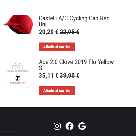
Castelli A/C Cycling Cap Red
Uni
20,20
€
22,95
€
Añadir al carrito
Ace 2.0 Glove 2019 Flo Yellow
S
35,11
€
39,90
€
Añadir al carrito