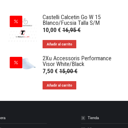
Castelli Calcetin Go W 15
Blanco/Fucsia Talla S/M
10,00
€
16,95
€
Añadir al carrito
2Xu Accessoris Performance
Visor White/Black
7,50
€
15,00
€
Añadir al carrito
tera
Tienda