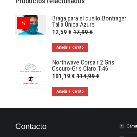
Productos relacionados
Braga para el cuello Bontrager
Talla Única Azure
12,59
€
17,99
€
Añadir al carrito
Northwave Corsair 2 Gris
Oscuro-Gris Claro T.46
101,19
€
114,99
€
Añadir al carrito
Contacto
Carre