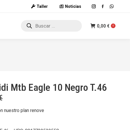
Taller
Noticias
Instagram
Facebook
Whatsap
page
page
page
Búsqueda
opens
opens
opens
0,00
€
de
0
productos
in
in
in
new
new
new
window
window
window
idi Mtb Eagle 10 Negro T.46
€
on nuestro plan renove