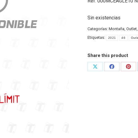
Ref: 000MCEAGLE10 N
Sin existencias
Categorías:
Montaña
,
Outlet
Etiquetas:
2021
46
Outl
Share this product
Share
Share
Shar
on
on
on
X
Facebook
Pint