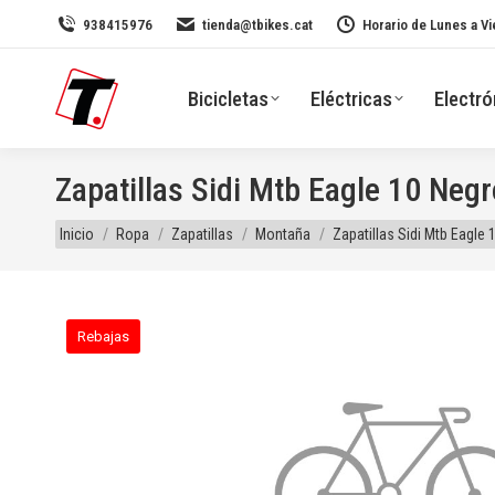
938415976
tienda@tbikes.cat
Horario de Lunes a Vi
Bicicletas
Eléctricas
Electró
Zapatillas Sidi Mtb Eagle 10 Negr
Estás aquí:
Inicio
Ropa
Zapatillas
Montaña
Zapatillas Sidi Mtb Eagle 
Rebajas