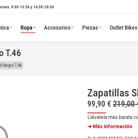
ernes: 9:30-13:30 y 16:30-20:30
nica
Ropa
Accesorios
Piezas
Outlet Bikes
o T.46
10 Negro T.46
Zapatillas S
99,90
€
219,00
Llévatela más barata c
➜ Más información