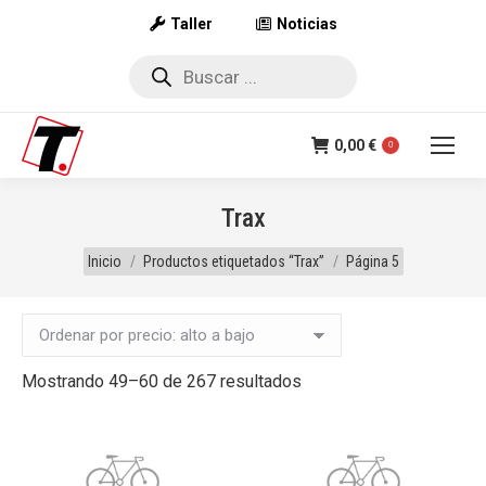
Taller
Noticias
Búsqueda
de
productos
0,00
€
0
Trax
Estás aquí:
Inicio
Productos etiquetados “Trax”
Página 5
Ordenado
Mostrando 49–60 de 267 resultados
por
precio:
alto