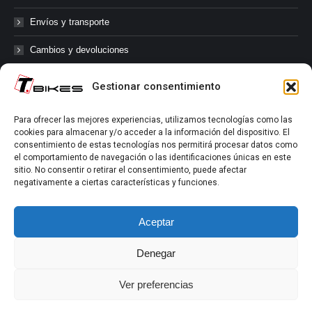
Envíos y transporte
Cambios y devoluciones
Gestionar consentimiento
@tbikes.cat #tbikes
Para ofrecer las mejores experiencias, utilizamos tecnologías como las
cookies para almacenar y/o acceder a la información del dispositivo. El
Síguenos en las redes sociales de Tbikes, mantente informado de
consentimiento de estas tecnologías nos permitirá procesar datos como
nuestras novedades, productos, salidas en grupo, ofertas, sorteos ...
el comportamiento de navegación o las identificaciones únicas en este
y muchos más!
sitio. No consentir o retirar el consentimiento, puede afectar
negativamente a ciertas características y funciones.
Tú marcas el límite.
Aceptar
Denegar
Ver preferencias
Aviso Legal
|
Política de Privacidad
|
Política de Cookies