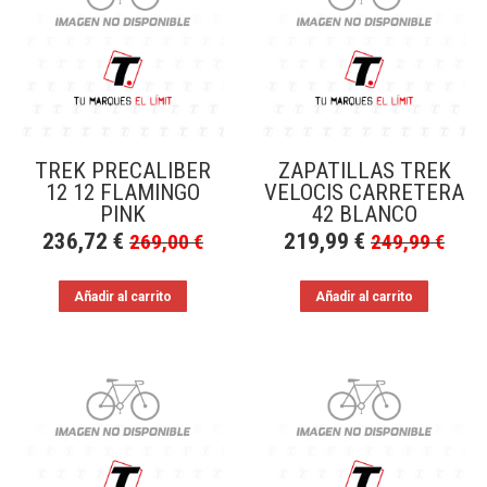
a
bajo
TREK PRECALIBER
ZAPATILLAS TREK
12 12 FLAMINGO
VELOCIS CARRETERA
PINK
42 BLANCO
236,72
€
219,99
€
269,00
€
249,99
€
Añadir al carrito
Añadir al carrito