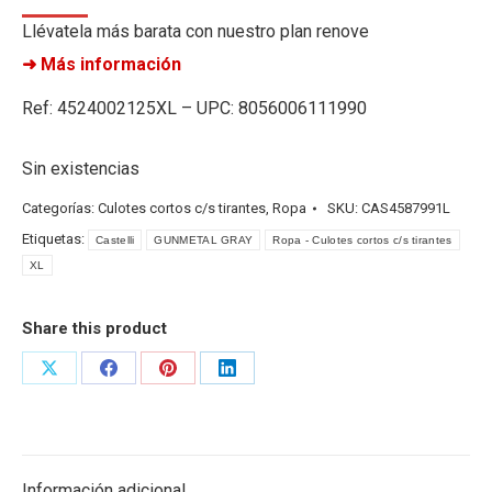
Llévatela más barata con nuestro plan renove
➜ Más información
Ref: 4524002125XL – UPC: 8056006111990
Sin existencias
Categorías:
Culotes cortos c/s tirantes
,
Ropa
SKU:
CAS4587991L
Etiquetas:
Castelli
GUNMETAL GRAY
Ropa - Culotes cortos c/s tirantes
XL
Share this product
Share
Share
Share
Share
on
on
on
on
X
Facebook
Pinterest
LinkedIn
Información adicional