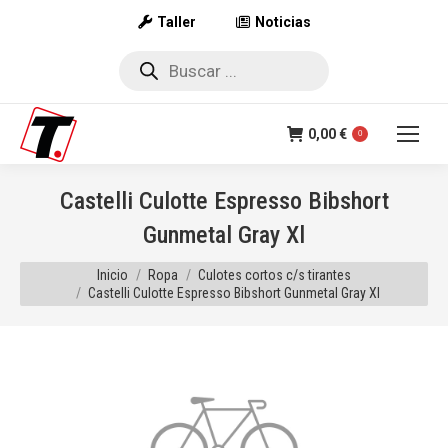
Taller
Noticias
Búsqueda
de
productos
0,00
€
0
Castelli Culotte Espresso Bibshort
Gunmetal Gray Xl
Estás aquí:
Inicio
Ropa
Culotes cortos c/s tirantes
Castelli Culotte Espresso Bibshort Gunmetal Gray Xl