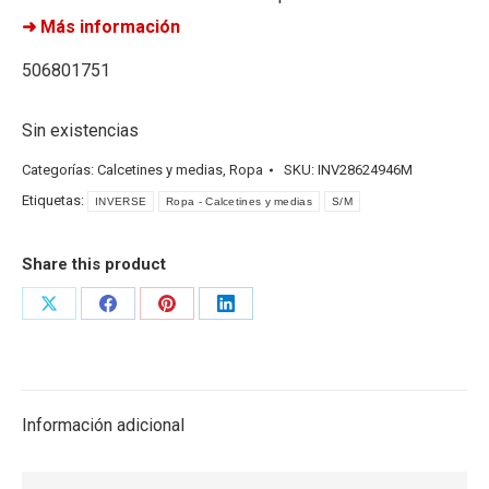
➜ Más información
506801751
Sin existencias
Categorías:
Calcetines y medias
,
Ropa
SKU:
INV28624946M
Etiquetas:
INVERSE
Ropa - Calcetines y medias
S/M
Share this product
Share
Share
Share
Share
on
on
on
on
X
Facebook
Pinterest
LinkedIn
Información adicional