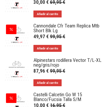
30,00
€
69,95
€
Añadir al carrito
Cannondale Cfr Team Replica Mtb
Short Blk Lg
49,97
€
99,95
€
Añadir al carrito
Alpinestars rodillera Vector T/L-XL
neg/gris/rojo
87,96
€
99,95
€
Añadir al carrito
Castelli Calcetin Go W 15
Blanco/Fucsia Talla S/M
10,00
€
16,95
€