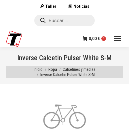
Taller
Noticias
Búsqueda
de
productos
0,00
€
0
Inverse Calcetin Pulser White S-M
Estás aquí:
Inicio
Ropa
Calcetines y medias
Inverse Calcetin Pulser White S-M