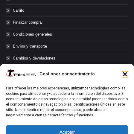
Carrito
Finalizar compra
Condiciones generales
Envíos y transporte
Cambios y devoluciones
Gestionar consentimiento
@tbikes.cat #tbikes
Para ofrecer las mejores experiencias, utilizamos tecnologías como las
cookies para almacenar y/o acceder a la información del dispositivo. El
Síguenos en las redes sociales de Tbikes, mantente informado de
consentimiento de estas tecnologías nos permitirá procesar datos como
nuestras novedades, productos, salidas en grupo, ofertas, sorteos ...
el comportamiento de navegación o las identificaciones únicas en este
y muchos más!
sitio. No consentir o retirar el consentimiento, puede afectar
negativamente a ciertas características y funciones.
Tú marcas el límite.
Aceptar