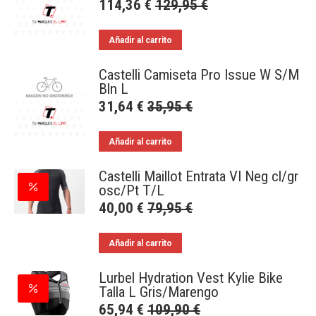
114,36
€
129,95
€
Añadir al carrito
Castelli Camiseta Pro Issue W S/M
Bln L
31,64
€
35,95
€
Añadir al carrito
Castelli Maillot Entrata VI Neg cl/gr
osc/Pt T/L
40,00
€
79,95
€
Añadir al carrito
Lurbel Hydration Vest Kylie Bike
Talla L Gris/Marengo
65,94
€
109,90
€