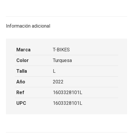
on
on
on
on
X
Facebook
Pinterest
LinkedIn
Información adicional
Marca
T-BIKES
Color
Turquesa
Talla
L
Año
2022
Ref
1603328101L
UPC
1603328101L