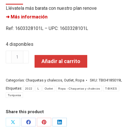
Llévatela más barata con nuestro plan renove
➜ Más información
Ref: 1603328101L – UPC: 1603328101L
4 disponibles
T-
Añadir al carrito
Bikes
Jaqueta
M/L
Categorías:
Chaquetas y chalecos
,
Outlet
,
Ropa
SKU:
TBI34185019L
Tempus
Etiquetas:
2022
L
Outlet
Ropa - Chaquetas y chalecos
T-BIKES
Neg/Turquesa
Turquesa
T/L
2022
cantidad
Share this product
Share
Share
Share
Share