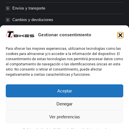
Envíos y transporte
Cambios y devoluciones
Gestionar consentimiento
@tbikes.cat #tbikes
Para ofrecer las mejores experiencias, utilizamos tecnologías como las
cookies para almacenar y/o acceder a la información del dispositivo. El
Síguenos en las redes sociales de Tbikes, mantente informado de
consentimiento de estas tecnologías nos permitirá procesar datos como
nuestras novedades, productos, salidas en grupo, ofertas, sorteos ...
el comportamiento de navegación o las identificaciones únicas en este
y muchos más!
sitio. No consentir o retirar el consentimiento, puede afectar
negativamente a ciertas características y funciones.
Tú marcas el límite.
Aceptar
Denegar
Ver preferencias
Aviso Legal
|
Política de Privacidad
|
Política de Cookies