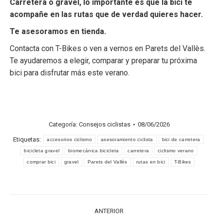
Carretera o gravel, lo importante es que la bici te
acompañe en las rutas que de verdad quieres hacer.
Te asesoramos en tienda.
Contacta con T-Bikes
o ven a vernos en Parets del Vallès.
Te ayudaremos a elegir, comparar y preparar tu próxima
bici para disfrutar más este verano.
Categoría:
Consejos ciclistas
08/06/2026
Etiquetas:
accesorios ciclismo
asesoramiento ciclista
bici de carretera
bicicleta gravel
biomecánica bicicleta
carretera
ciclismo verano
comprar bici
gravel
Parets del Vallès
rutas en bici
T-Bikes
Navegación
ANTERIOR