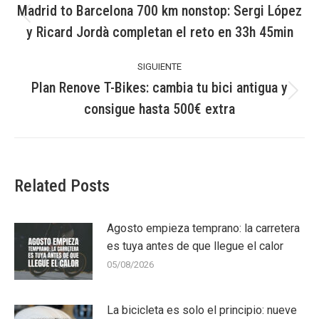
entre
Madrid to Barcelona 700 km nonstop: Sergi López
Publicación
y Ricard Jordà completan el reto en 33h 45min
publicaciones
anterior:
SIGUIENTE
Plan Renove T-Bikes: cambia tu bici antigua y
Publicación
consigue hasta 500€ extra
siguiente:
Related Posts
Agosto empieza temprano: la carretera
es tuya antes de que llegue el calor
05/08/2026
La bicicleta es solo el principio: nueve