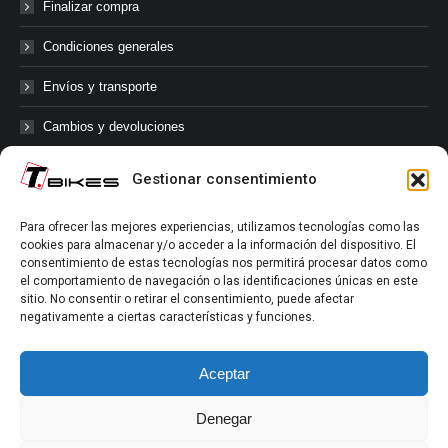
Finalizar compra
Condiciones generales
Envíos y transporte
Cambios y devoluciones
Gestionar consentimiento
@tbikes.cat #tbikes
Para ofrecer las mejores experiencias, utilizamos tecnologías como las
cookies para almacenar y/o acceder a la información del dispositivo. El
Síguenos en las redes sociales de Tbikes, mantente informado de
consentimiento de estas tecnologías nos permitirá procesar datos como
nuestras novedades, productos, salidas en grupo, ofertas, sorteos ...
el comportamiento de navegación o las identificaciones únicas en este
y muchos más!
sitio. No consentir o retirar el consentimiento, puede afectar
negativamente a ciertas características y funciones.
Tú marcas el límite.
Aceptar
Denegar