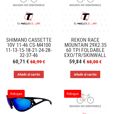
a
bajo
SHIMANO CASSETTE
REKON RACE
10V 11-46 CS-M4100
MOUNTAIN 29X2.35
11-13-15-18-21-24-28-
60 TPI FOLDABLE
32-37-46
EXO/TR/SKINWALL
60,71
€
59,84
€
68,99
€
68,00
€
Añadir al carrito
Añadir al carrito
Rebajas
Rebajas