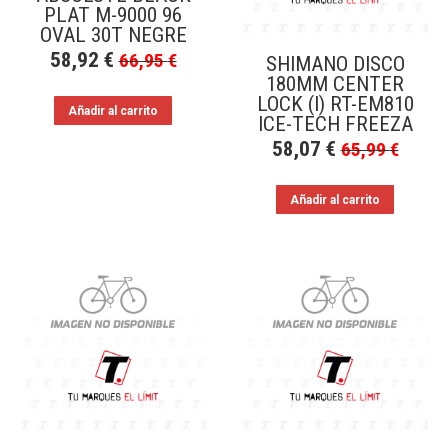
PLAT M-9000 96
OVAL 30T NEGRE
58,92
€
66,95
€
SHIMANO DISCO
180MM CENTER
LOCK (I) RT-EM810
Añadir al carrito
ICE-TECH FREEZA
58,07
€
65,99
€
Añadir al carrito