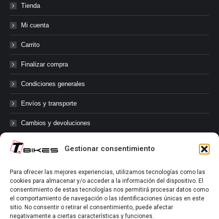
Tienda
Mi cuenta
Carrito
Finalizar compra
Condiciones generales
Envíos y transporte
Cambios y devoluciones
Gestionar consentimiento
@tbikes.cat #tbikes
Para ofrecer las mejores experiencias, utilizamos tecnologías como las
cookies para almacenar y/o acceder a la información del dispositivo. El
Síguenos en las redes sociales de Tbikes, mantente informado de
consentimiento de estas tecnologías nos permitirá procesar datos como
nuestras novedades, productos, salidas en grupo, ofertas, sorteos ...
el comportamiento de navegación o las identificaciones únicas en este
y muchos más!
sitio. No consentir o retirar el consentimiento, puede afectar
negativamente a ciertas características y funciones.