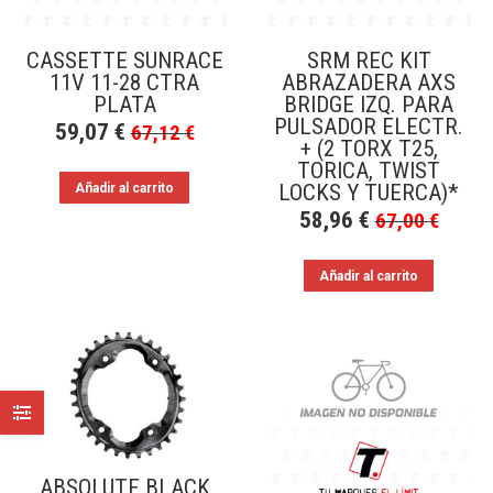
CASSETTE SUNRACE
SRM REC KIT
11V 11-28 CTRA
ABRAZADERA AXS
PLATA
BRIDGE IZQ. PARA
PULSADOR ELECTR.
59,07
€
67,12
€
+ (2 TORX T25,
TORICA, TWIST
LOCKS Y TUERCA)*
Añadir al carrito
58,96
€
67,00
€
Añadir al carrito
ABSOLUTE BLACK