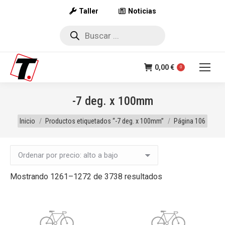
Taller
Noticias
Búsqueda
de
productos
0,00
€
0
-7 deg. x 100mm
Estás aquí:
Inicio
Productos etiquetados “-7 deg. x 100mm”
Página 106
Ordenado
Mostrando 1261–1272 de 3738 resultados
por
precio:
alto