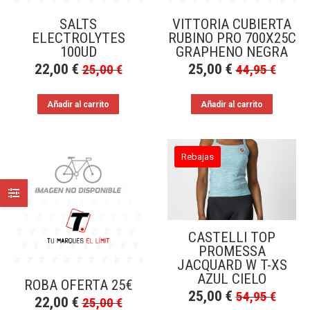
SALTS
VITTORIA CUBIERTA
ELECTROLYTES
RUBINO PRO 700X25C
100UD
GRAPHENO NEGRA
22,00
€
25,00
€
25,00
€
44,95
€
Añadir al carrito
Añadir al carrito
Rebajas
CASTELLI TOP
PROMESSA
JACQUARD W T-XS
AZUL CIELO
ROBA OFERTA 25€
25,00
€
54,95
€
22,00
€
25,00
€