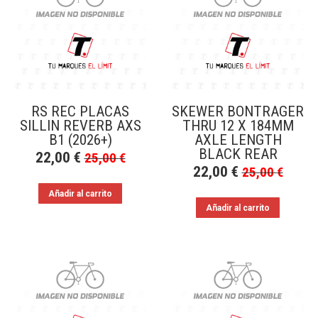
a
bajo
RS REC PLACAS
SKEWER BONTRAGER
SILLIN REVERB AXS
THRU 12 X 184MM
B1 (2026+)
AXLE LENGTH
BLACK REAR
22,00
€
25,00
€
22,00
€
25,00
€
Añadir al carrito
Añadir al carrito