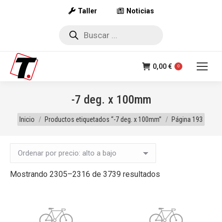
Taller
Noticias
Búsqueda
de
productos
0,00
€
0
-7 deg. x 100mm
Estás aquí:
Inicio
Productos etiquetados “-7 deg. x 100mm”
Página 193
Ordenado
Mostrando 2305–2316 de 3739 resultados
por
precio:
alto