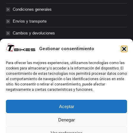
Condiciones generales
Envíos y transporte
Cambios y devoluciones
Gestionar consentimiento
@tbikes.cat #tbikes
Para ofrecer las mejores experiencias, utilizamos tecnologías como las
cookies para almacenar y/o acceder a la información del dispositivo. El
Síguenos en las redes sociales de Tbikes, mantente informado de
consentimiento de estas tecnologías nos permitirá procesar datos como
nuestras novedades, productos, salidas en grupo, ofertas, sorteos ...
el comportamiento de navegación o las identificaciones únicas en este
y muchos más!
sitio. No consentir o retirar el consentimiento, puede afectar
negativamente a ciertas características y funciones.
Tú marcas el límite.
Aceptar
Denegar