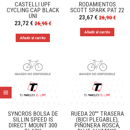
CASTELLI UPF
RODAMIENTOS
CYCLING CAP BLACK
SCOTT SPARK PAT 22
UNI
23,67
€
26,90
€
23,72
€
26,95
€
Añadir al carrito
Añadir al carrito
SYNCROS BOLSA DE
RUEDA 20″” TRASERA
SILLIN SPEED IS
(BICI PLEGABLE),
DIRECT MOUNT 300
PIÑONERA ROSCA,