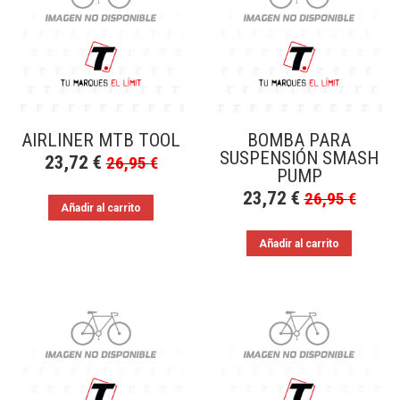
a
bajo
AIRLINER MTB TOOL
BOMBA PARA
SUSPENSIÓN SMASH
23,72
€
26,95
€
PUMP
23,72
€
26,95
€
Añadir al carrito
Añadir al carrito