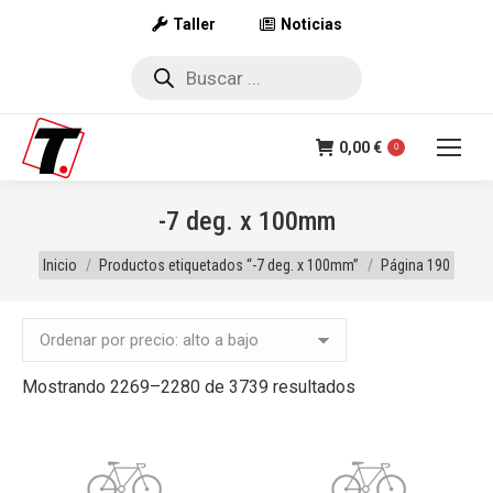
Taller
Noticias
Búsqueda
de
productos
0,00
€
0
-7 deg. x 100mm
Estás aquí:
Inicio
Productos etiquetados “-7 deg. x 100mm”
Página 190
Ordenado
Mostrando 2269–2280 de 3739 resultados
por
precio:
alto