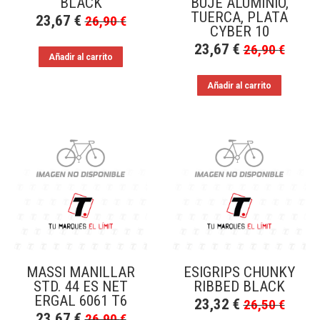
BLACK
BUJE ALUMINIO,
TUERCA, PLATA
23,67
€
26,90
€
CYBER 10
23,67
€
26,90
€
Añadir al carrito
Añadir al carrito
MASSI MANILLAR
ESIGRIPS CHUNKY
STD. 44 ES NET
RIBBED BLACK
ERGAL 6061 T6
23,32
€
26,50
€
23,67
€
26,90
€