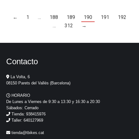
←
1
…
188
189
190
191
192
…
312
→
Contacto
La Volta, 6
08150 Parets del Vallés (Barcelona)
HORARIO
De Lunes a Viernes de 9:30 a 13:30 y 16:30 a 20:30
Sábados: Cerrado
Tienda: 938415976
Taller: 640127969
tienda@tbikes.cat