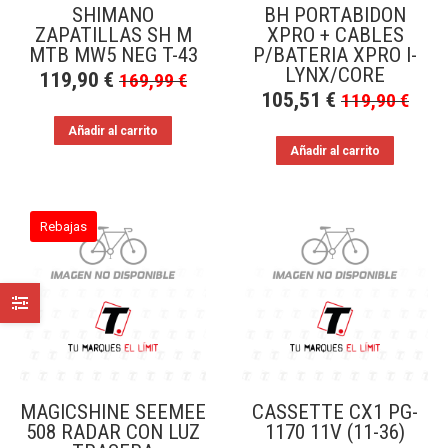
SHIMANO
BH PORTABIDON
ZAPATILLAS SH M
XPRO + CABLES
MTB MW5 NEG T-43
P/BATERIA XPRO I-
LYNX/CORE
119,90
€
169,99
€
105,51
€
119,90
€
Añadir al carrito
Añadir al carrito
Rebajas
MAGICSHINE SEEMEE
CASSETTE CX1 PG-
508 RADAR CON LUZ
1170 11V (11-36)