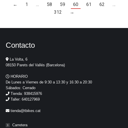
←
1
…
58
59
60
61
62
…
312
→
Contacto
La Volta, 6
08150 Parets del Vallés (Barcelona)
HORARIO
De Lunes a Viernes de 9:30 a 13:30 y 16:30 a 20:30
Sábados: Cerrado
Tienda: 938415976
Taller: 640127969
tienda@tbikes.cat
Carretera