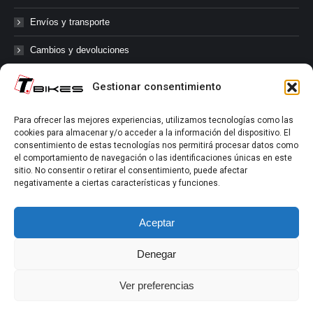
Envíos y transporte
Cambios y devoluciones
Gestionar consentimiento
@tbikes.cat #tbikes
Para ofrecer las mejores experiencias, utilizamos tecnologías como las
cookies para almacenar y/o acceder a la información del dispositivo. El
Síguenos en las redes sociales de Tbikes, mantente informado de
consentimiento de estas tecnologías nos permitirá procesar datos como
nuestras novedades, productos, salidas en grupo, ofertas, sorteos ...
el comportamiento de navegación o las identificaciones únicas en este
y muchos más!
sitio. No consentir o retirar el consentimiento, puede afectar
negativamente a ciertas características y funciones.
Tú marcas el límite.
Aceptar
Denegar
Ver preferencias
Aviso Legal
|
Política de Privacidad
|
Política de Cookies