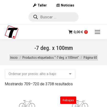
Taller
Noticias
Búsqueda
de
productos
0,00
€
0
-7 deg. x 100mm
Estás aquí:
Inicio
Productos etiquetados “-7 deg. x 100mm”
Página 60
Ordenado
Mostrando 709–720 de 3738 resultados
por
precio:
Rebajas
alto