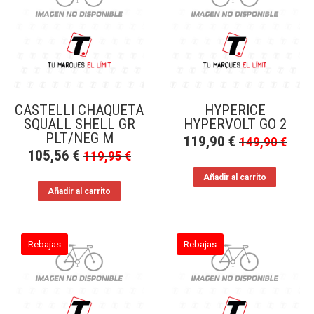
a
bajo
CASTELLI CHAQUETA
HYPERICE
SQUALL SHELL GR
HYPERVOLT GO 2
PLT/NEG M
119,90
€
149,90
€
105,56
€
119,95
€
Añadir al carrito
Añadir al carrito
Rebajas
Rebajas