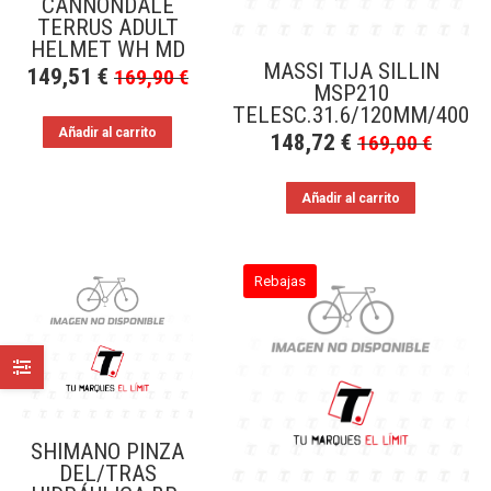
CANNONDALE
TERRUS ADULT
HELMET WH MD
MASSI TIJA SILLIN
149,51
€
169,90
€
MSP210
TELESC.31.6/120MM/400
Añadir al carrito
148,72
€
169,00
€
Añadir al carrito
Rebajas
SHIMANO PINZA
DEL/TRAS