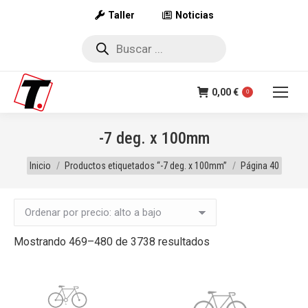
Taller
Noticias
Búsqueda
de
productos
0,00
€
0
-7 deg. x 100mm
Estás aquí:
Inicio
Productos etiquetados “-7 deg. x 100mm”
Página 40
Ordenado
Mostrando 469–480 de 3738 resultados
por
precio:
alto