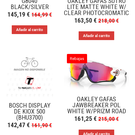
G8040
OAKLEY GAFAS SUTRO
BLACK/SILVER
LITE MATTE WHITE W/
CLEAR PHOTOCROMATIC
145,19
€
164,99
€
163,50
€
218,00
€
Añadir al carrito
Añadir al carrito
Rebajas
OAKLEY GAFAS
JAWBREAKER POL
BOSCH DISPLAY
WHITE W/PRIZM ROAD
DE KIOX 500
(BHU3700)
161,25
€
215,00
€
142,47
€
161,90
€
Añadir al carrito