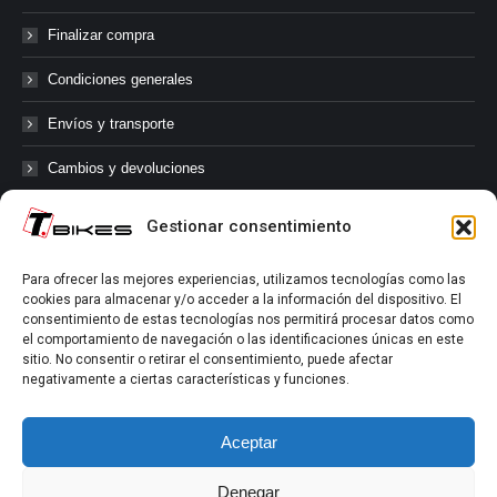
Finalizar compra
Condiciones generales
Envíos y transporte
Cambios y devoluciones
Gestionar consentimiento
@tbikes.cat #tbikes
Para ofrecer las mejores experiencias, utilizamos tecnologías como las
cookies para almacenar y/o acceder a la información del dispositivo. El
Síguenos en las redes sociales de Tbikes, mantente informado de
consentimiento de estas tecnologías nos permitirá procesar datos como
nuestras novedades, productos, salidas en grupo, ofertas, sorteos ...
el comportamiento de navegación o las identificaciones únicas en este
y muchos más!
sitio. No consentir o retirar el consentimiento, puede afectar
negativamente a ciertas características y funciones.
Tú marcas el límite.
Aceptar
Denegar