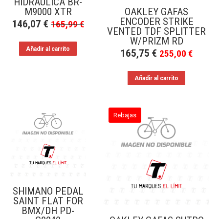
HIDRÁULICA BR-
M9000 XTR
OAKLEY GAFAS
ENCODER STRIKE
146,07
€
165,99
€
VENTED TDF SPLITTER
W/PRIZM RD
Añadir al carrito
165,75
€
255,00
€
Añadir al carrito
Rebajas
SHIMANO PEDAL
SAINT FLAT FOR
BMX/DH PD-