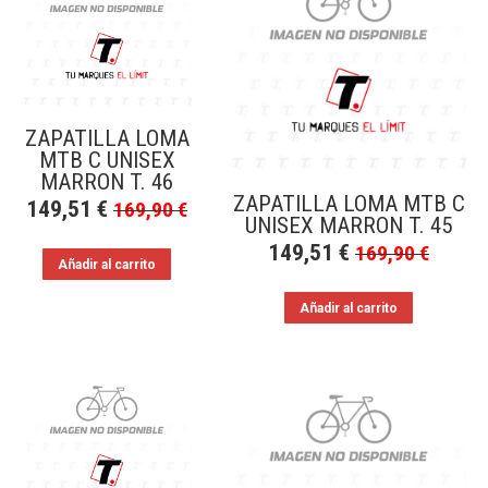
a
bajo
ZAPATILLA LOMA
MTB C UNISEX
MARRON T. 46
ZAPATILLA LOMA MTB C
149,51
€
169,90
€
UNISEX MARRON T. 45
149,51
€
169,90
€
Añadir al carrito
Añadir al carrito