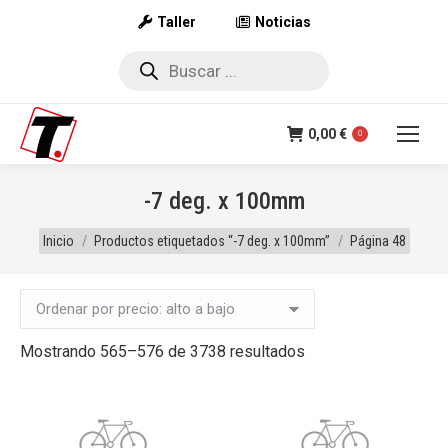
Taller
Noticias
Búsqueda
de
productos
0,00
€
0
-7 deg. x 100mm
Estás aquí:
Inicio
Productos etiquetados “-7 deg. x 100mm”
Página 48
Ordenado
Mostrando 565–576 de 3738 resultados
por
precio:
alto