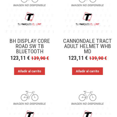
a
bajo
BH DISPLAY CORE
CANNONDALE TRACT
ROAD SW TB
ADULT HELMET WHB
BLUETOOTH
MD
123,11
€
123,11
€
139,90
€
139,90
€
Añadir al carrito
Añadir al carrito