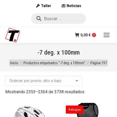
Taller
Noticias
Búsqueda
de
productos
0,00
€
0
-7 deg. x 100mm
Estás aquí:
Inicio
Productos etiquetados “-7 deg. x 100mm”
Página 197
Ordenado
Mostrando 2353–2364 de 3738 resultados
por
precio:
Rebajas
alto