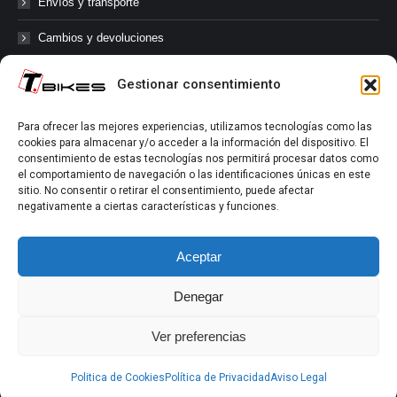
Envíos y transporte
Cambios y devoluciones
Gestionar consentimiento
@tbikes.cat #tbikes
Para ofrecer las mejores experiencias, utilizamos tecnologías como las
cookies para almacenar y/o acceder a la información del dispositivo. El
Síguenos en las redes sociales de Tbikes, mantente informado de
consentimiento de estas tecnologías nos permitirá procesar datos como
nuestras novedades, productos, salidas en grupo, ofertas, sorteos ...
el comportamiento de navegación o las identificaciones únicas en este
y muchos más!
sitio. No consentir o retirar el consentimiento, puede afectar
negativamente a ciertas características y funciones.
Tú marcas el límite.
Aceptar
Denegar
Ver preferencias
Aviso Legal
|
Política de Privacidad
|
Política de Cookies
Politica de Cookies
Política de Privacidad
Aviso Legal
2022-2026 ©