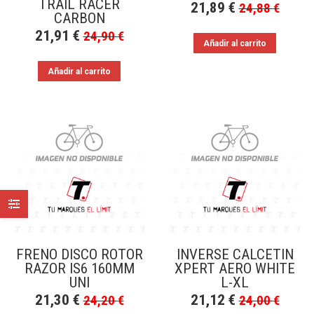
TRAIL RACER
21,89
€
24,88
€
CARBON
21,91
€
24,90
€
Añadir al carrito
Añadir al carrito
FRENO DISCO ROTOR
INVERSE CALCETIN
RAZOR IS6 160MM
XPERT AERO WHITE
UNI
L-XL
21,30
€
21,12
€
24,20
€
24,00
€