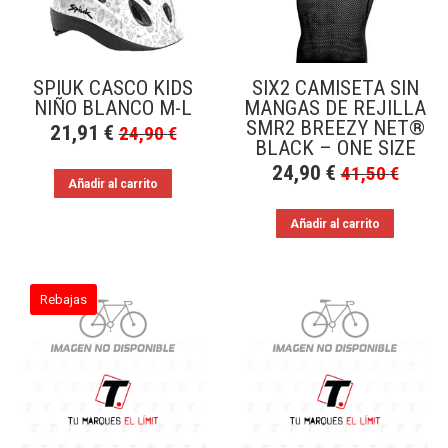
a
bajo
SPIUK CASCO KIDS
SIX2 CAMISETA SIN
NIÑO BLANCO M-L
MANGAS DE REJILLA
SMR2 BREEZY NET®
21,91
€
24,90
€
BLACK – ONE SIZE
24,90
€
41,50
€
Añadir al carrito
Añadir al carrito
Rebajas