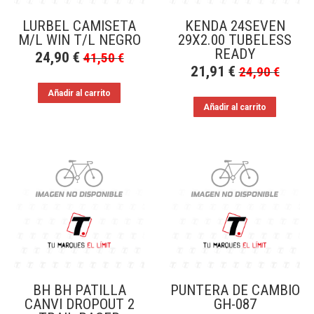
LURBEL CAMISETA
KENDA 24SEVEN
M/L WIN T/L NEGRO
29X2.00 TUBELESS
READY
24,90
€
41,50
€
21,91
€
24,90
€
Añadir al carrito
Añadir al carrito
BH BH PATILLA
PUNTERA DE CAMBIO
CANVI DROPOUT 2
GH-087