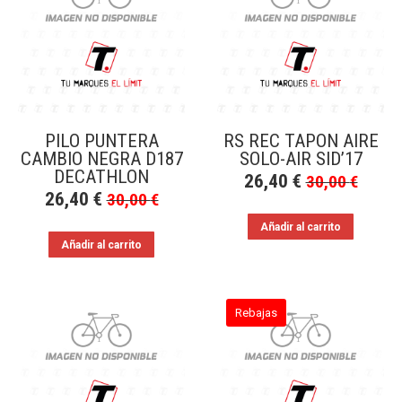
a
bajo
PILO PUNTERA
RS REC TAPON AIRE
CAMBIO NEGRA D187
SOLO-AIR SID’17
DECATHLON
26,40
€
30,00
€
26,40
€
30,00
€
Añadir al carrito
Añadir al carrito
Rebajas