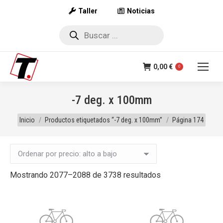
Taller
Noticias
Búsqueda
de
productos
0,00
€
0
-7 deg. x 100mm
Estás aquí:
Inicio
Productos etiquetados “-7 deg. x 100mm”
Página 174
Ordenado
Mostrando 2077–2088 de 3738 resultados
por
precio:
alto