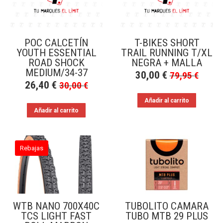
POC CALCETÍN
T-BIKES SHORT
YOUTH ESSENTIAL
TRAIL RUNNING T/XL
ROAD SHOCK
NEGRA + MALLA
MEDIUM/34-37
30,00
€
79,95
€
26,40
€
30,00
€
Añadir al carrito
Añadir al carrito
Rebajas
WTB NANO 700X40C
TUBOLITO CAMARA
TCS LIGHT FAST
TUBO MTB 29 PLUS