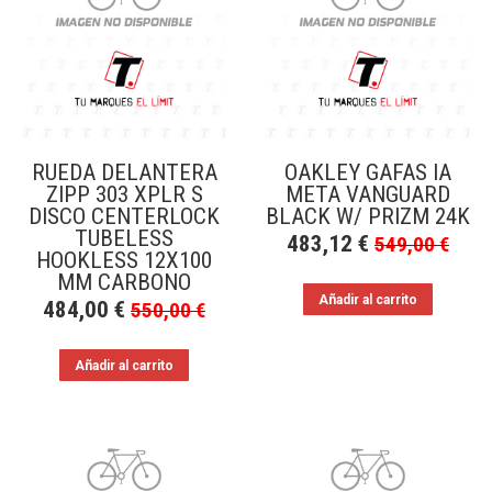
a
bajo
RUEDA DELANTERA
OAKLEY GAFAS IA
ZIPP 303 XPLR S
META VANGUARD
DISCO CENTERLOCK
BLACK W/ PRIZM 24K
TUBELESS
483,12
€
549,00
€
HOOKLESS 12X100
MM CARBONO
Añadir al carrito
484,00
€
550,00
€
Añadir al carrito