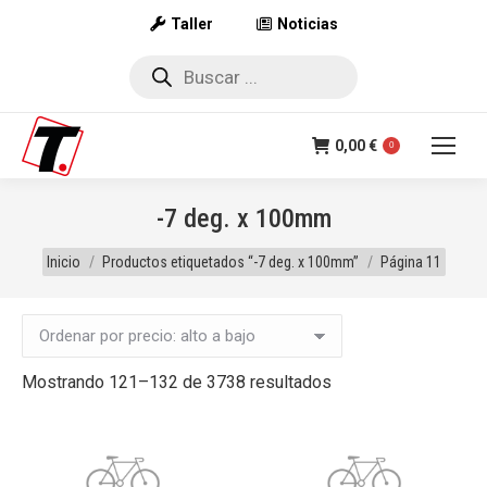
Taller
Noticias
Búsqueda
de
productos
0,00
€
0
-7 deg. x 100mm
Estás aquí:
Inicio
Productos etiquetados “-7 deg. x 100mm”
Página 11
Ordenado
Mostrando 121–132 de 3738 resultados
por
precio:
alto