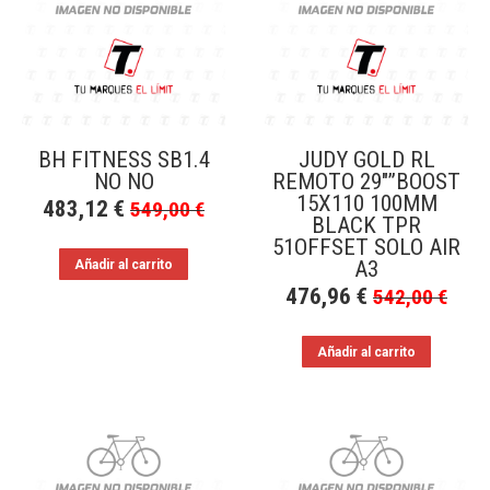
BH FITNESS SB1.4
JUDY GOLD RL
NO NO
REMOTO 29″”BOOST
15X110 100MM
483,12
€
549,00
€
BLACK TPR
51OFFSET SOLO AIR
A3
Añadir al carrito
476,96
€
542,00
€
Añadir al carrito