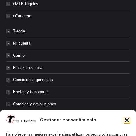
eMTB Rígidas
eCarretera
Tienda
Mi cuenta
Carrito
Finalizar compra
Condiciones generales
Envíos y transporte
Cambios y devoluciones
Gestionar consentimiento
@tbikes.cat #tbikes
Para ofrecer las mejores experiencias, utilizamos tecnologías como las