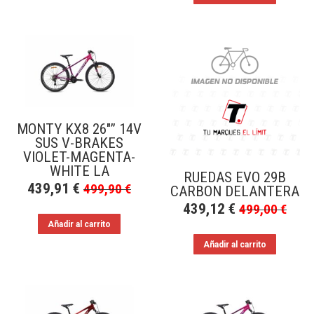
MONTY KX8 26″” 14V
SUS V-BRAKES
VIOLET-MAGENTA-
WHITE LA
RUEDAS EVO 29B
439,91
€
499,90
€
CARBON DELANTERA
439,12
€
499,00
€
Añadir al carrito
Añadir al carrito