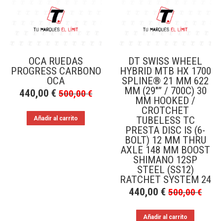
OCA RUEDAS
DT SWISS WHEEL
PROGRESS CARBONO
HYBRID MTB HX 1700
OCA
SPLINE® 21 MM 622
MM (29″” / 700C) 30
440,00
€
500,00
€
MM HOOKED /
CROTCHET
TUBELESS TC
Añadir al carrito
PRESTA DISC IS (6-
BOLT) 12 MM THRU
AXLE 148 MM BOOST
SHIMANO 12SP
STEEL (SS12)
RATCHET SYSTEM 24
440,00
€
500,00
€
Añadir al carrito