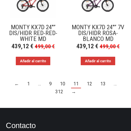
MONTY KX7D 24″”
MONTY KX7D 24″” 7V
DIS/HIDR RED-RED-
DIS/HIDR ROSA-
WHITE MD
BLANCO MD
439,12
€
439,12
€
499,00
€
499,00
€
Añadir al carrito
Añadir al carrito
←
1
…
9
10
11
12
13
…
312
→
Contacto