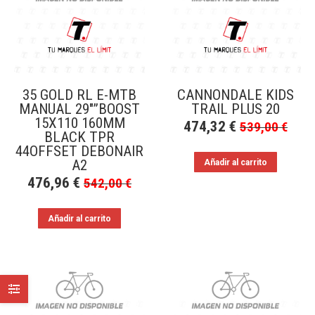
35 GOLD RL E-MTB
CANNONDALE KIDS
MANUAL 29″”BOOST
TRAIL PLUS 20
15X110 160MM
474,32
€
539,00
€
BLACK TPR
44OFFSET DEBONAIR
A2
Añadir al carrito
476,96
€
542,00
€
Añadir al carrito