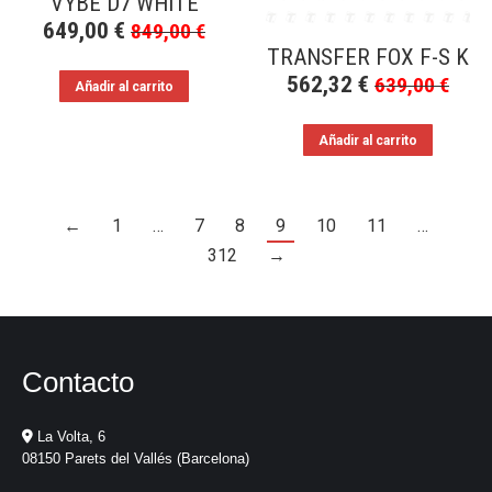
VYBE D7 WHITE
649,00
€
849,00
€
TRANSFER FOX F-S K
562,32
€
639,00
€
Añadir al carrito
Añadir al carrito
←
1
…
7
8
9
10
11
…
312
→
Contacto
La Volta, 6
08150 Parets del Vallés (Barcelona)