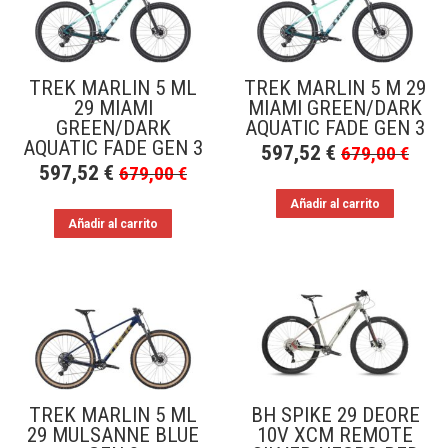
a
bajo
TREK MARLIN 5 ML
TREK MARLIN 5 M 29
29 MIAMI
MIAMI GREEN/DARK
GREEN/DARK
AQUATIC FADE GEN 3
AQUATIC FADE GEN 3
597,52
€
679,00
€
597,52
€
679,00
€
Añadir al carrito
Añadir al carrito
TREK MARLIN 5 ML
BH SPIKE 29 DEORE
29 MULSANNE BLUE
10V XCM REMOTE