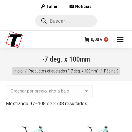
Taller
Noticias
Búsqueda
de
productos
0,00
€
0
-7 deg. x 100mm
Estás aquí:
Inicio
Productos etiquetados “-7 deg. x 100mm”
Página 9
Ordenado
Mostrando 97–108 de 3738 resultados
por
precio:
alto