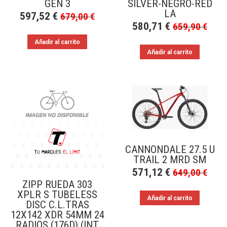
GEN 3
SILVER-NEGRO-RED
LA
597,52
€
679,00
€
580,71
€
659,90
€
Añadir al carrito
Añadir al carrito
CANNONDALE 27.5 U
TRAIL 2 MRD SM
571,12
€
649,00
€
ZIPP RUEDA 303
XPLR S TUBELESS
Añadir al carrito
DISC C.L.TRAS
12X142 XDR 54MM 24
RADIOS (176D) (INT