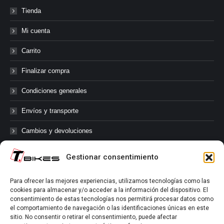
Tienda
Mi cuenta
Carrito
Finalizar compra
Condiciones generales
Envíos y transporte
Cambios y devoluciones
Gestionar consentimiento
@tbikes.cat #tbikes
Para ofrecer las mejores experiencias, utilizamos tecnologías como las
cookies para almacenar y/o acceder a la información del dispositivo. El
Síguenos en las redes sociales de Tbikes, mantente informado de
consentimiento de estas tecnologías nos permitirá procesar datos como
nuestras novedades, productos, salidas en grupo, ofertas, sorteos ...
el comportamiento de navegación o las identificaciones únicas en este
y muchos más!
sitio. No consentir o retirar el consentimiento, puede afectar